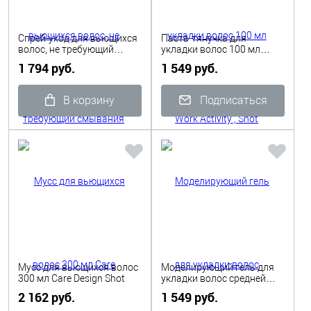
Спрей-уход для вьющихся
Паста-тянучка для
волос, не требующий
укладки волос 100 мл
смывания 150 мл Care
Work Activity , Shot
1 794 руб.
1 549 руб.
Design Shot
В корзину
Подписаться
Мусс для вьющихся волос
Моделирующий гель для
300 мл Care Design Shot
укладки волос средней
фиксации 100 мл Work
2 162 руб.
1 549 руб.
Activity , Shot