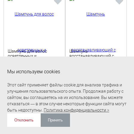
Шампунь для волос
Шампунь
осветленных и
восстанавливающий с
мелированных волос
коллагеном 250 мл, Care
2 642 руб.
1 170 руб.
1000мл, Care Design Shot
Design Shot
Мы используем cookies
В корзину
В корзину
Этот сайт применяет файлы cookie для анализа трафика и
улучшения пользовательского опыта. Продолжая работу с
сайтом, вы соглашаетесь на их использование. Вы можете
отказаться — в этом случае некоторые функции сайта могут
быть недоступны.
Политика конфиденциальности >
Отклонить
Принять
ИЗБРАННОЕ
0
КОРЗИНА
0