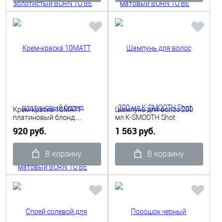
Крем-краска 10MATT
Шампунь для волос 200
платиновый блонд
мл K-SMOOTH Shot
матовый BORN TO BE
920 руб.
1 563 руб.
COLORED TINTA 100 мл
Shot
В корзину
В корзину