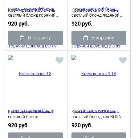
Крем-краска 9.83 очень
Крем-краска 9.81 очень
светлый блонд горячий
светлый блонд ледяной
шоколад BORN TO BE
шоколад BORN TO BE
920 руб.
920 руб.
COLORED TINTA 100 мл
COLORED TINTA 100 мл
Shot
Shot
В корзину
В корзину
Крем-краска 9.8 очень
Крем-краска 9.18 очень
светлый блонд
светлый блонд тик BORN
шоколадный BORN TO BE
TO BE COLORED TINTA 100
920 руб.
920 руб.
COLORED TINTA 100 мл
мл Shot
Shot