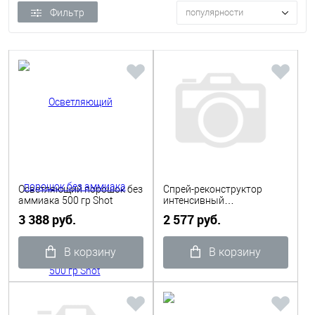
Фильтр
популярности
Осветляющий порошок без
Спрей-реконструктор
аммиака 500 гр Shot
интенсивный
липопротеиновый
3 388 руб.
2 577 руб.
внутренней структуры
волос 200 мл Lamino-K
Shot
В корзину
В корзину