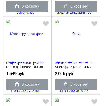
В корзину
В корзину
Моделирующая крем-
Крем
глина для волос 100 мл
многофункциональный 13
Work Activity , Shot
в 1 250 мл Work Activity ,
1 549 руб.
2 016 руб.
Shot
В корзину
В корзину