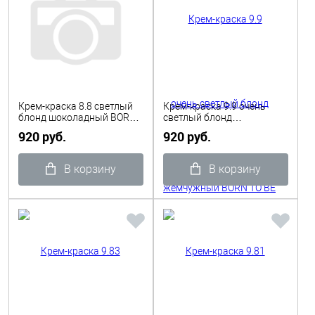
Крем-краска 8.8 светлый
Крем-краска 9.9 очень
блонд шоколадный BORN
светлый блонд
TO BE COLORED TINTA 100
жемчужный BORN TO BE
920 руб.
920 руб.
мл Shot
COLORED TINTA 100 мл
Shot
В корзину
В корзину