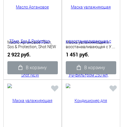
Масло Аргановое 75мл,
Маска увлажняющая и
Sos & Protection, Shot NEW
восстанавливающая с УФ-
фильтром 250 мл, Shot
2 922 руб.
1 451 руб.
NEW
В корзину
В корзину