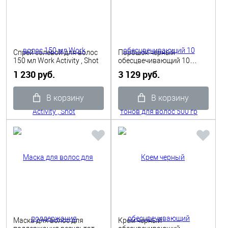
Спрей солевой для волос
Порошок черный
150 мл Work Activity , Shot
обесцвечивающий 10
тонов для волос 500 гр
1 230 руб.
3 129 руб.
Shot
В корзину
В корзину
Маска для волос для
Крем черный