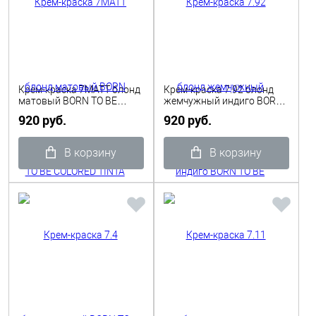
Крем-краска 7MATT блонд
Крем-краска 7.92 блонд
матовый BORN TO BE
жемчужный индиго BORN
COLORED TINTA 100 мл
TO BE COLORED TINTA 100
920 руб.
920 руб.
Shot
мл Shot
В корзину
В корзину