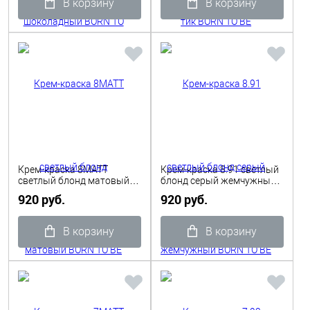
В корзину
В корзину
Крем-краска 8MATT
Крем-краска 8.91 светлый
светлый блонд матовый
блонд серый жемчужный
BORN TO BE COLORED
BORN TO BE COLORED
920 руб.
920 руб.
TINTA 100 мл Shot
TINTA 100 мл Shot
В корзину
В корзину