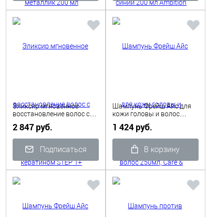
Эликсир мгновенное
Шампунь Фрейш Айс для
восстановление волос с
кожи головы и волос
кератином STEP 1+ STEP 2
250мл, Care & Trico, Shot
2 847 руб.
1 424 руб.
, 2X150мл, Care Design Shot
Подписаться
В корзину