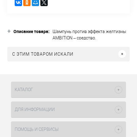
+
Описание товара:
Шампунь против эффекта желтизны
AMBITION – средство,
рекомендованное для применения на
блондированных или седых волосах.
C ЭТИМ ТОВАРОМ ИСКАЛИ
Уникальная формула состава
наделена особыми, барьерными
компонентами, удаляющими
нежелательные желтые и оранжевые
оттенки и препятствующие их
дальнейшему появлению на локонах
КАТАЛОГ
блонд. Состав рекомендован для
волос любого типа. Шампунь
гарантирует мягкое, деликатное
ДЛЯ ИНФОРМАЦИИ
очищение, которое отлично
сочетается с приданием мягкости и
здорового блеска, сияющих,
ПОМОЩЬ И СЕРВИСЫ
привлекательных волос. При