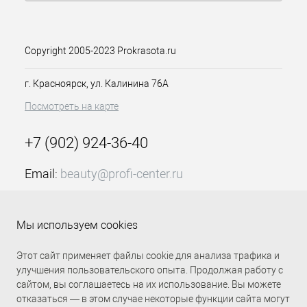
регулярном использовании шампуня
теплый цвет волос полностью
матируется.
Copyright 2005-2023 Prokrasota.ru
Применение:
нанесите немного
шампуня на влажные волосы.
г. Красноярск, ул. Калинина 76А
Вмассируйте до образования густой,
Посмотреть на карте
пушистой пены. Выдержите
несколько минут. Смойте, при
необходимости повторите процедуру.
+7 (902) 924-36-40
Высушите волосы и приступайте к
укладке обычным для Вас способом.
Email:
beauty@profi-center.ru
График работы Пн-Пт: с 9:00 до 18:00 (GMT+7
Красноярск)
Мы используем cookies
Прямая связь Profi Center
Profi Center в VK
Этот сайт применяет файлы cookie для анализа трафика и
улучшения пользовательского опыта. Продолжая работу с
сайтом, вы соглашаетесь на их использование. Вы можете
отказаться — в этом случае некоторые функции сайта могут