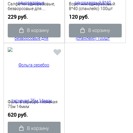
Салфетки одноразовые,
Воротник одноразовый
безворсовые для
8*40 (спанлейс) 100шт
маникюра и педикюра
229 руб.
120 руб.
(500шт+-50), 70гр
В корзину
В корзину
Фольга серебро тисненая
75м 14мкм
620 руб.
В корзину