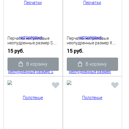
Перчатки нитриловые
Перчатки нитриловые
неопудренные размер S
неопудренные размер XS
голубые/зеленые 1пара
голубые/зеленые 4,0 гр
15 руб.
15 руб.
1пара
В корзину
В корзину