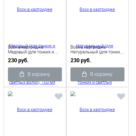
Воск в картридже
Воск в картридже
Медовый (для тонких и
Натуральный (для тонких
светлых волос), 100 мл
и светлых волос), 100 мл
230 руб.
230 руб.
ITALWAX
ITALWAX
В корзину
В корзину