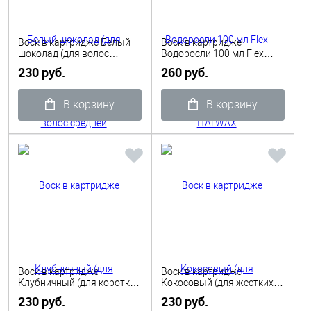
Воск в картридже Белый
Воск в картридже
шоколад (для волос
Водоросли 100 мл Flex
средней жесткости), 100
ITALWAX
230 руб.
260 руб.
мл ITALWAX
В корзину
В корзину
Воск в картридже
Воск в картридже
Клубничный (для коротких
Кокосовый (для жестких
и жестких волос), 100 мл
волос), 100 мл ITALWAX
230 руб.
230 руб.
ITALWAX