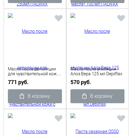
Масло после депиляции
Масло после эпиляции
для чувствительной кожи
Алоэ Вера 125 мл Depilflax
с экстрактом лаванды, 300
771 руб.
570 руб.
мл Aravia Professional
В корзину
В корзину