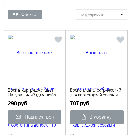
Фильтр
популярности
Воск в картридже, цвет
Воскоплав электрический
Натуральный (для любого
для картриджей розовый,
типа волос), 110 гр
40Вт
290 руб.
707 руб.
Depilflax
Подписаться
В корзину