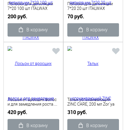
Полоски для депиляции
Полоски для депиляции
7*20 100 шт ITALWAX
7*20 20 шт ITALWAX
200 руб.
70 руб.
В корзину
В корзину
Лосьон от вросших волос
Тальк успокаивающий
и для замедления роста
ZINC CARE, 200 мл Zor`ya
волос после депиляции 2
420 руб.
310 руб.
IN 1, 200 мл Zor`ya
В корзину
В корзину