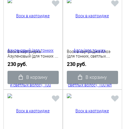
Воск в картридже
Воск в картридже Алоэ
Азуленовый (для тонких и
(для тонких, светлых
светлых волос), 100 мл
волос), 100 мл ITALWAX
230 руб.
230 руб.
ITALWAX
В корзину
В корзину