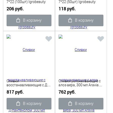
7*22 (100шт) Igrobeauty
7*22 (50шт) Igrobeauty
206 руб.
118 руб.
В корзину
В корзину
Сливки
Сливки успокаивающие с
восстанавливающие с Д-
алоэ вера, 300 мл Aravia
пантенолом, 300 мл Aravia
Professional
817 руб.
762 руб.
Professional
В корзину
В корзину