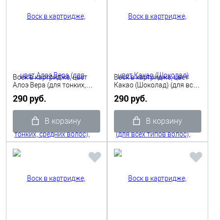
Воск в картридже, цвет
Воск в картридже, цвет
Алоэ Вера (для тонких,
Какао (Шоколад) (для всех
средних волос), 110гр
типов волос), 110гр
290 руб.
290 руб.
Depilflax
Depilflax
В корзину
В корзину