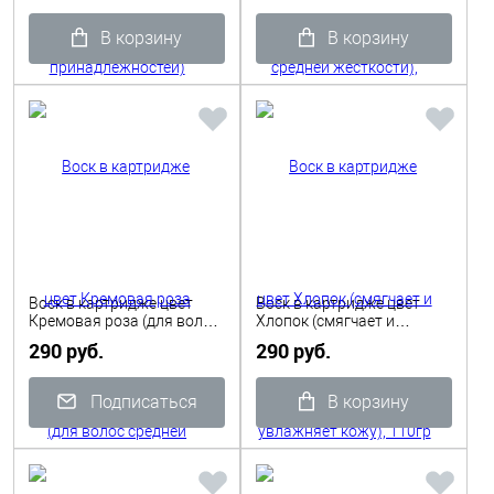
В корзину
В корзину
Воск в картридже цвет
Воск в картридже цвет
Кремовая роза (для волос
Хлопок (смягчает и
средней жесткости), 110гр
увлажняет кожу), 110гр
290 руб.
290 руб.
Depilflax
Depilflax
Подписаться
В корзину