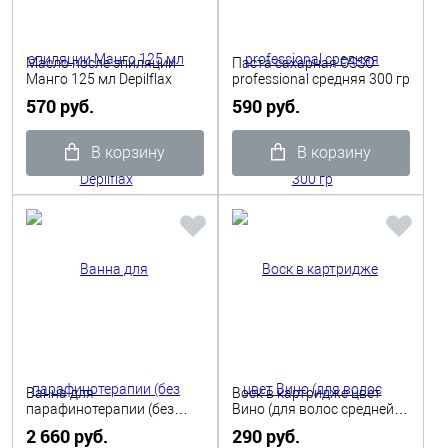
Масло после эпиляции
Паста сахарная OSSO
Манго 125 мл Depilflax
professional средняя 300 гр
570 руб.
590 руб.
В корзину
В корзину
Ванна для
Воск в картридже цвет
парафинотерапии (без
Вино (для волос средней
принадлежностей)
жесткости), 110гр Depilflax
2 660 руб.
290 руб.