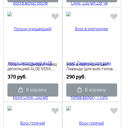
Лосьон очищающий перед
Воск в картридже цвет
депиляцией ALOE VERA
Лаванда (для всех типов
CARE, 200 мл Zor`ya
волос), 110гр Depilflax
370 руб.
290 руб.
В корзину
В корзину