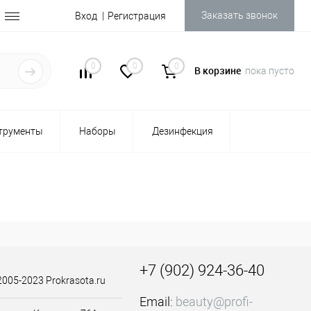
Заказать звонок
Вход
Регистрация
0
0
0
В корзине
пока пусто
трументы
Наборы
Дезинфекция
+7 (902) 924-36-40
2005-2023 Prokrasota.ru
Email:
beauty@profi-