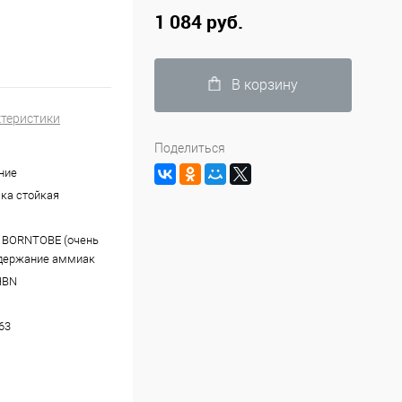
1 084 руб.
В корзину
ктеристики
Поделиться
ние
ка стойкая
 BORNTOBE (очень
одержание аммиак
HBN
63