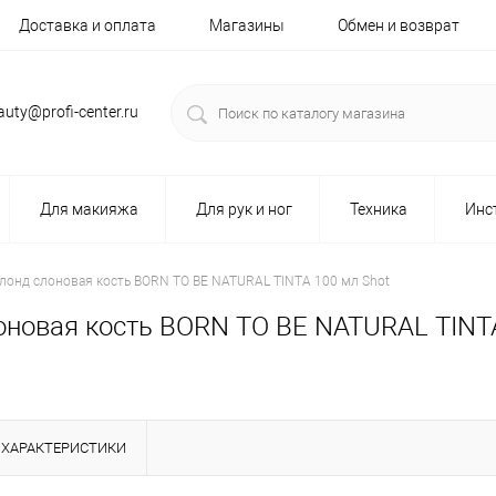
Доставка и оплата
Магазины
Обмен и возврат
auty@profi-center.ru
Для макияжа
Для рук и ног
Техника
Инс
блонд слоновая кость BORN TO BE NATURAL TINTA 100 мл Shot
лоновая кость BORN TO BE NATURAL TINT
ХАРАКТЕРИСТИКИ