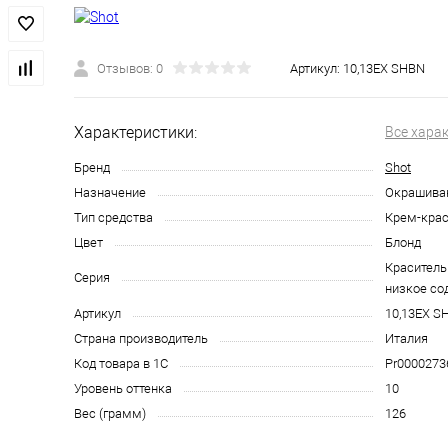
Отзывов: 0
Артикул:
10,13EX SHBN
Характеристики:
Все хара
Бренд
Shot
Назначение
Окрашива
Тип средства
Крем-крас
Цвет
Блонд
Краситель
Серия
низкое с
Артикул
10,13EX S
Страна производитель
Италия
Код товара в 1С
Pr0000273
Уровень оттенка
10
Вес (грамм)
126