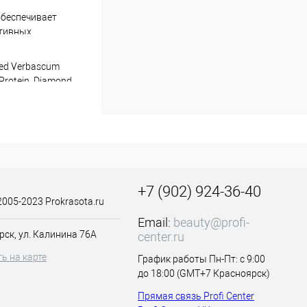
обеспечивает
ктивных
 волосами.
yzed Verbascum
ейки Born to be
 Protein, Diamond
Protein,
scorbic Acid,
o-2-Hydroxytoluene,
Hydroxypyridine, m-
+7 (902) 924-36-40
2005-2023 Prokrasota.ru
стественный pH
 даже самой сухой,
Email:
beauty@profi-
ющее и
рск, ул. Калинина 76А
center.ru
ь на карте
График работы Пн-Пт: с 9:00
слой, возвращая
до 18:00 (GMT+7 Красноярск)
ами
шелушения.
Прямая связь Profi Center
ря содержанию