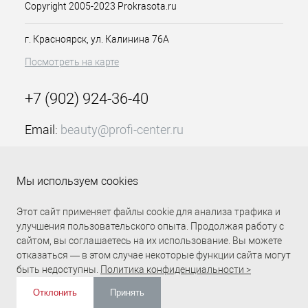
Активные компоненты:
Copyright 2005-2023 Prokrasota.ru
Экстракт плодов баобаба
-
г. Красноярск, ул. Калинина 76А
мощное укрепляющее средство
для волос и здоровья кожи
Посмотреть на карте
головы. В плодах баобаба
концентрируются более
+7 (902) 924-36-40
30 витаминов
и микроэлементов. Среди них
Email:
beauty@profi-center.ru
витамины A, D, Е
и незаменимые жирные
График работы Пн-Пт: с 9:00 до 18:00 (GMT+7
кислоты Омега 3, 6, 7, 9.
Красноярск)
Уплотняет волосы, делает
Мы используем cookies
их сильными и блестящими,
Прямая связь Profi Center
Profi Center в VK
интенсивно укрепляет корни
Этот сайт применяет файлы cookie для анализа трафика и
Касторовое
улучшения пользовательского опыта. Продолжая работу с
масло
способно проникать
сайтом, вы соглашаетесь на их использование. Вы можете
глубоко в структуру волос и
отказаться — в этом случае некоторые функции сайта могут
восстанавливать их, помогает
быть недоступны.
Политика конфиденциальности >
вернуть природную красоту,
придать объем, упругость,
Отклонить
Принять
шелковистость, здоровый и