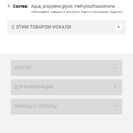
+
тонирования волос. Обладает
Состав:
Aqua, propylene glycol, methylisothiazolinone,
восстанавливающими свойствами.
citronellol, cetearyl alcohol, hexyl cinnamal, benzyl
Особо стойкие пигменты в составе
salicylate, unguentum, dimethicone, methyl
маски позволяют добиться отличного
chlorisothiazolinone, cetrimonium chloride,
C ЭТИМ ТОВАРОМ ИСКАЛИ
результата. Пряди становятся
polyquaternium-7, hydrogenated castorea oleum
мягкими и шелковистыми, за счет
paxillum-40, baobab semen extractum,
входящих в состав
polyquaternium-11, cetearet-25, laureth-2.
ухаживающих растительных
компонентов. Волосы обретают
сияющий блеск, не путаются и легко
поддаются расчесыванию. Маска
КАТАЛОГ
предлагает 16 цветовых оттенков и 1
нейтральный пастельный корректор,
который можно смешивать с любыми
ДЛЯ ИНФОРМАЦИИ
цветами для получения пастельного
тона.
ПОМОЩЬ И СЕРВИСЫ
серый металлик.
Оттенок:
Подходит для всех типов волос.