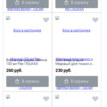
В корзину
В корзину
Воск в картридже Малина
Воск в картридже
100 мл Flex ITALWAX
Медовый (для тонких и
светлых волос), 100 мл
260 руб.
230 руб.
ITALWAX
В корзину
В корзину