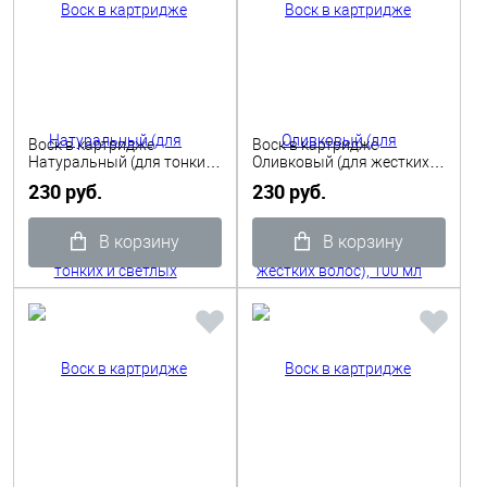
Воск в картридже
Воск в картридже
Натуральный (для тонких
Оливковый (для жестких
и светлых волос), 100 мл
волос), 100 мл ITALWAX
230 руб.
230 руб.
ITALWAX
В корзину
В корзину