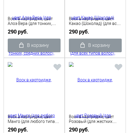
Воск в картридже, цвет
Воск в картридже, цвет
Алоэ Вера (для тонких,
Какао (Шоколад) (для всех
средних волос), 110гр
типов волос), 110гр
290 руб.
290 руб.
Depilflax
Depilflax
В корзину
В корзину
Воск в картридже, цвет
Воск в картридже, цвет
Манго (для любого типа
Розовый (для жестких
волос), 110гр Depilflax
волос), 110гр Depilflax
290 руб.
290 руб.