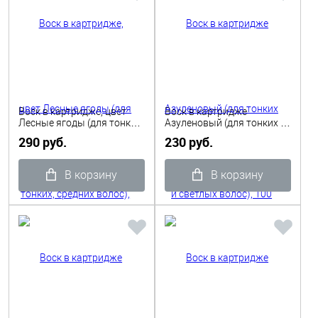
Воск в картридже, цвет
Воск в картридже
Лесные ягоды (для тонких,
Азуленовый (для тонких и
средних волос), 110гр
светлых волос), 100 мл
290 руб.
230 руб.
Depilflax
ITALWAX
В корзину
В корзину