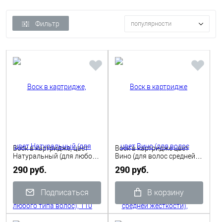
Фильтр
популярности
Воск в картридже, цвет
Воск в картридже цвет
Натуральный (для любого
Вино (для волос средней
типа волос), 110 гр
жесткости), 110гр Depilflax
290 руб.
290 руб.
Depilflax
Подписаться
В корзину