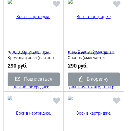
Воск в картридже цвет
Воск в картридже цвет
Кремовая роза (для волос
Хлопок (смягчает и
средней жесткости), 110гр
увлажняет кожу), 110гр
290 руб.
290 руб.
Depilflax
Depilflax
Подписаться
В корзину