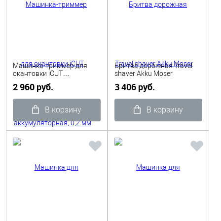
Машинка-триммер для
Бритва дорожная Travel
окантовки iCUT
shaver Akku Moser
аккумуляторная, 0,2 мм Т-
2 960 руб.
3 406 руб.
нож Dewal
В корзину
В корзину