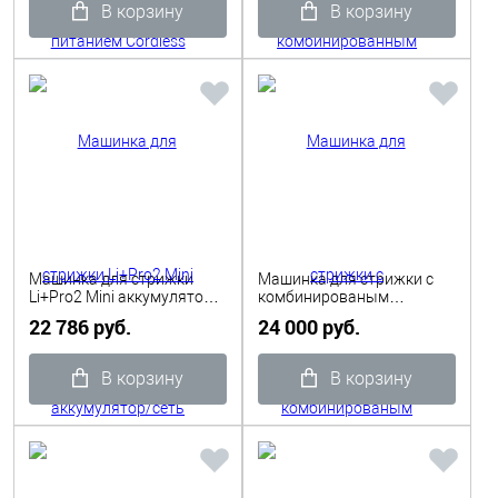
В корзину
В корзину
Машинка для стрижки
Машинка для стрижки с
Li+Pro2 Mini аккумулятор/
комбинированым
сеть Moser
питанием Cordless Senior
22 786 руб.
24 000 руб.
Wahl
В корзину
В корзину