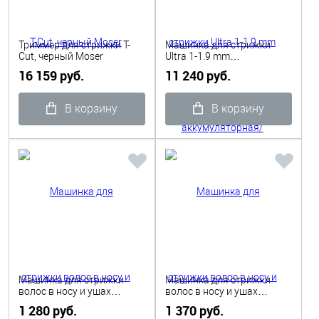
Триммер для стрижки T-
Машинка для стрижки
Cut, черный Moser
Ultra 1-1.9 mm
аккумуляторная/сетевая
16 159 руб.
11 240 руб.
ЖК экран, 2 ножа Dewal
В корзину
В корзину
Машинка для стрижки
Машинка для стрижки
волос в носу и ушах
волос в носу и ушах
(набор) серая Dewal
(набор) черная Dewal
1 280 руб.
1 370 руб.