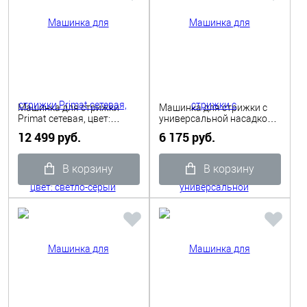
Машинка для стрижки
Машинка для стрижки с
Primat сетевая, цвет:
универсальной насадкой
светло-серый Moser
4-18 мм, 1400 черная
12 499 руб.
6 175 руб.
Moser
В корзину
В корзину