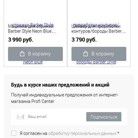
Машинка для стрижки
Шейвер для проработки
Barber Style Neon Blue
контуров/бороды Barber
аккумуляторно/ сетевая
Style Neon Blue
3 990 руб.
3 790 руб.
0,8-2,0 мм Dewal
аккумуляторный Dewal
В корзину
В корзину
Будь в курсе наших предложений и акций
Получай индивидуальные предложения от интернет-
магазина Profi Center
Подписаться
Я согласен на
обработку персональных данных.
*