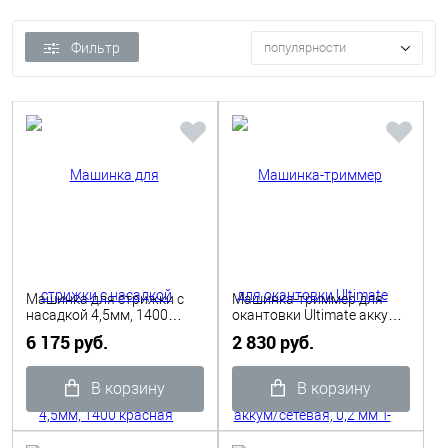
Фильтр
популярности
Машинка для стрижки с
Машинка-триммер для
насадкой 4,5мм, 1400
окантовки Ultimate аккум/
красная Moser
сетевая, 0,2 мм Т- нож
6 175 руб.
2 830 руб.
Dewal
В корзину
В корзину