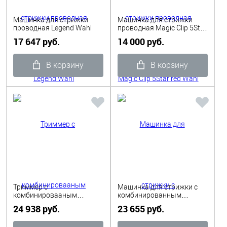
Машинка для стрижки
Машинка для стрижки
проводная Legend Wahl
проводная Magic Clip 5Star
red Wahl
17 647 руб.
14 000 руб.
В корзину
В корзину
Триммер с
Машинка для стрижки с
комбинировааным
комбинированным
питанием Cordless Detailer
питанием Magic Clip
24 938 руб.
23 655 руб.
5 Star Wahl
Cordless Wahl