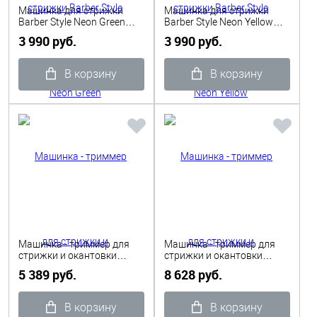
Машинка для стрижки
Машинка для стрижки
Barber Style Neon Green
Barber Style Neon Yellow
аккумуляторно/ сетевая
аккумуляторно/ сетевая
3 990 руб.
3 990 руб.
0,8-2,0 мм Dewal
0,8-2,0 мм Dewal
В корзину
В корзину
Машинка - триммер для
Машинка - триммер для
стрижки и окантовки
стрижки и окантовки
волос I TR Mark Shmidt
волос II TR Mark Shmidt
5 389 руб.
8 628 руб.
В корзину
В корзину