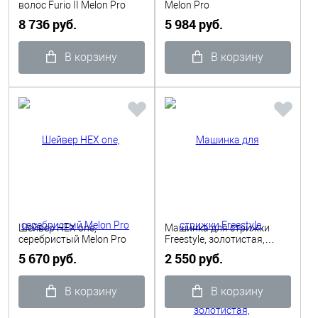
волос Furio II Melon Pro
Melon Pro
8 736 руб.
5 984 руб.
В корзину
В корзину
Шейвер HEX one,
Машинка для стрижки
серебристый Melon Pro
Freestyle, золотистая,
аккумуляторно-сетевая
5 670 руб.
2 550 руб.
5500 об/мин 0,5-2.0 мм
Dewal
В корзину
В корзину