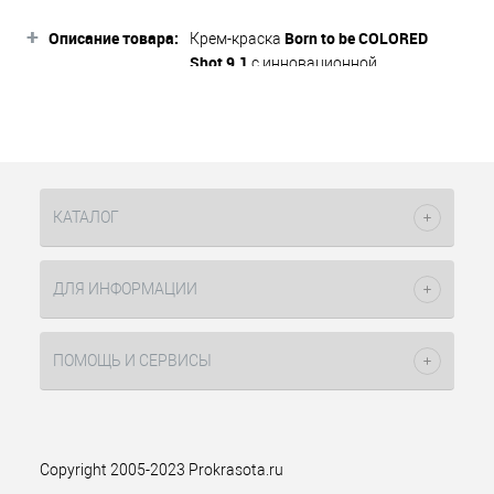
+
Описание товара:
Born to be
COLORED
Крем-краска
Shot
9.1
с инновационной
эксклюзивной формулой
обеспечивает бережное
окрашивание волос, не разрушая их
структуру, благодаря очень низкому
содержанию аммиака. Краска
обогащена активными
КАТАЛОГ
компонентами, оказывающими
лучший окрашивающий эффект,
мощное увлажняющее действие и
ДЛЯ ИНФОРМАЦИИ
бережный уход. Результат
окрашивания - стойкий, насыщенный
цвет волос с безупречным
ПОМОЩЬ И СЕРВИСЫ
сиянием. Богатая палитра оттенков
помогает воплощать любые
цветовые решения. Краска идеально
подходит для создания глубоких
коричневых и натуральных оттенков,
Copyright 2005-2023 Prokrasota.ru
взрывных красных тонов. Серии Born