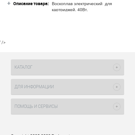
+
Воскоплав электрический для
Описание товара:
картриджей, 40Вт.
Профессиональный электрический
подогреватель для картриджа без
базы - предназначен для разогрева
воска в 100 граммовых картриджах и
поддержания необходимой
' />
температуры воска во время
процедуры депиляции.
Технические характеристики:
КАТАЛОГ
мощность нагревательного
элемента – 40 Вт;
напряжение – 220 Вт;
ДЛЯ ИНФОРМАЦИИ
частота -50-60 Гц.
ПОМОЩЬ И СЕРВИСЫ