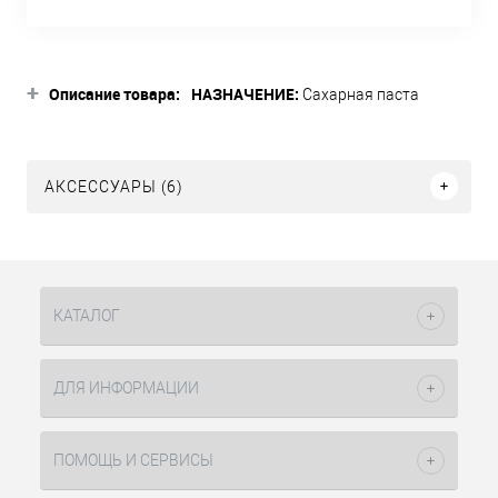
+
Описание товара:
НАЗНАЧЕНИЕ:
Сахарная паста
предназначена для удаления волос с
тела в домашних условиях и для
профессионального применения.
АКСЕССУАРЫ (6)
Подходит для всех типов волос.
СПОСОБ ПРИМЕНЕНИЯ:
По
необходимости разогреть контейнер с
сахарной пастой до температуры
37°С
КАТАЛОГ
Нанести пасту на подготовленный
участок кожи, а затем удалить ее
резкими рывками. В конце процедуры
ДЛЯ ИНФОРМАЦИИ
удалить остатки пасты с кожи
влажной салфеткой и нанести на
кожу успокаивающее молочко после
ПОМОЩЬ И СЕРВИСЫ
депиляции.