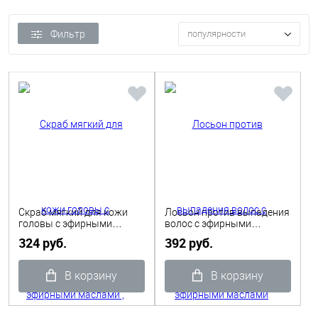
Фильтр
популярности
Скраб мягкий для кожи
Лосьон против выпадения
головы с эфирными
волос с эфирными
маслами , 1шт* 12 мл (10
маслами эвкалипта и
324 руб.
392 руб.
шт в уп) BIOSFERA Faipa
корицы,1шт* 12 мл(10 шт)
BIOSFERA Faipa
В корзину
В корзину