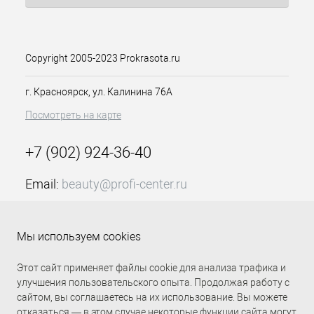
могут привести к заметному
раздражению уже
сенсибилизированной кожи головы, в
то время как ПАВ, содержащиеся в
Copyright 2005-2023 Prokrasota.ru
средствах BIOSFERA RE-EQ, получены
из сахаров, поэтому представляют
г. Красноярск, ул. Калинина 76А
собой наиболее естественные
препараты, присутствующие сегодня
Посмотреть на карте
на рынке. Мята, шалфей, душица и
розмарин оказывают не только
+7 (902) 924-36-40
смягчающее действие, но и
предупреждают появление перхоти,
гарантируя быстрый и долговечный
Email:
beauty@profi-center.ru
результат.
График работы Пн-Пт: с 9:00 до 18:00 (GMT+7
Красноярск)
Мы используем cookies
Прямая связь Profi Center
Profi Center в VK
Этот сайт применяет файлы cookie для анализа трафика и
улучшения пользовательского опыта. Продолжая работу с
сайтом, вы соглашаетесь на их использование. Вы можете
отказаться — в этом случае некоторые функции сайта могут