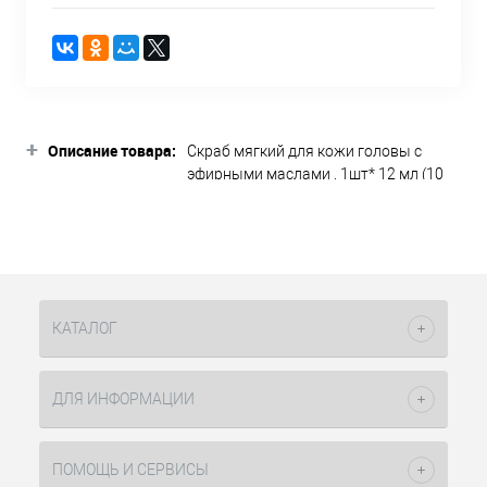
+
Описание товара:
Скраб мягкий для кожи головы с
эфирными маслами , 1шт* 12 мл (10
шт в уп) BIOSFERA Faipa Описание
товара Очищающая линия RE-EQ
бренда BIOSFERA, созданная на
основе эфирных масел, заметно
улучшит состояние кожи головы,
удаляя перхоть и регулируя
КАТАЛОГ
гиперфункцию сальных желез.
Создатели линии очищающих средств
BIOSFERA RE-EQ Purificante уделяют
ДЛЯ ИНФОРМАЦИИ
особое внимание средствам, не
содержащим SLS и SLES, то есть менее
агрессивным. Классические ПАВ, как
ПОМОЩЬ И СЕРВИСЫ
в случае сухой, так и жирной перхоти,