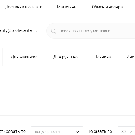
Доставка и оплата
Магазины
Обмен и возврат
auty@profi-center.ru
Для макияжа
Для рук и ног
Техника
Инс
ртировать по:
Показать по:
популярности
30