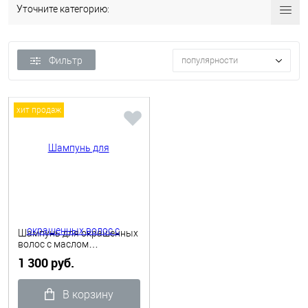
Уточните категорию:
Фильтр
популярности
хит продаж
Шампунь для окрашенных
волос с маслом
пассифлоры 300 мл
1 300 руб.
Protecting Three color Faipa
В корзину