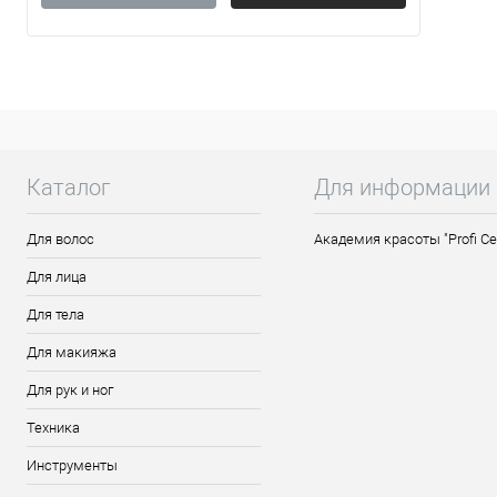
Лосьо
жирно
Des...
Каталог
Для информации
Для волос
Академия красоты "Profi Ce
Для лица
Для тела
Для макияжа
Для рук и ног
Техника
Инструменты