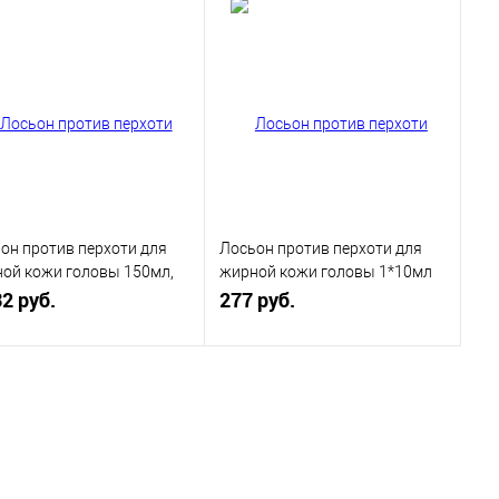
он против перхоти для
Лосьон против перхоти для
ой кожи головы 150мл,
жирной кожи головы 1*10мл
 Design Shot
32 руб.
(10шт в уп), Trico Design Shot
277 руб.
В корзину
В корзину
равнение
Сравнение
 избранное
В избранное