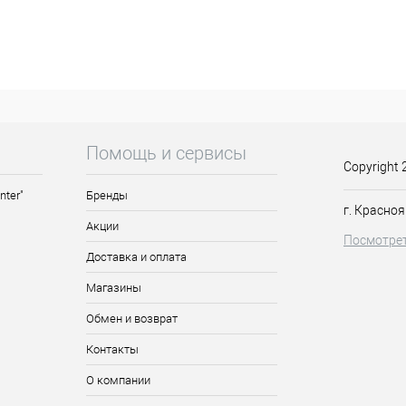
н против перхоти для
ЛОСЬОН ПРОТИВ ПЕРХОТИ ДЛЯ
й кожи головы 150мл, Trico
ЖИРНОЙ КОЖИ ГОЛОВЫ мальва,
ром...
Помощь и сервисы
Copyright 
nter"
Бренды
г. Красноя
Акции
Посмотрет
Доставка и оплата
Магазины
Обмен и возврат
Контакты
О компании