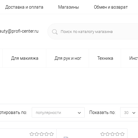
Доставка и оплата
Магазины
Обмен и возврат
auty@profi-center.ru
Для макияжа
Для рук и ног
Техника
Инс
ртировать по:
Показать по:
популярности
30