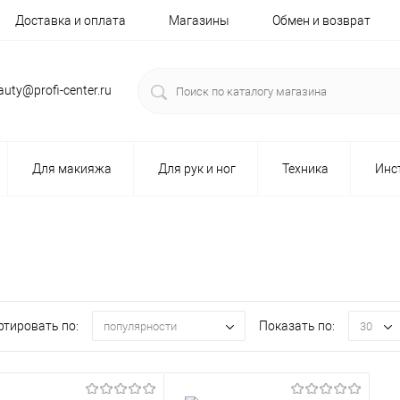
Доставка и оплата
Магазины
Обмен и возврат
auty@profi-center.ru
Для макияжа
Для рук и ног
Техника
Инс
ртировать по:
Показать по:
популярности
30