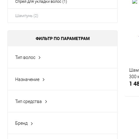
Спрей для укладки волос (1)
Шампунь (2)
ФИЛЬТР ПО ПАРАМЕТРАМ
Тип волос
Для всех типов
(2)
Шам
300 
Назначение
1 4
Для объема
(2)
Тип средства
Шампунь
(2)
Бренд
С
Matrix
(2)
В