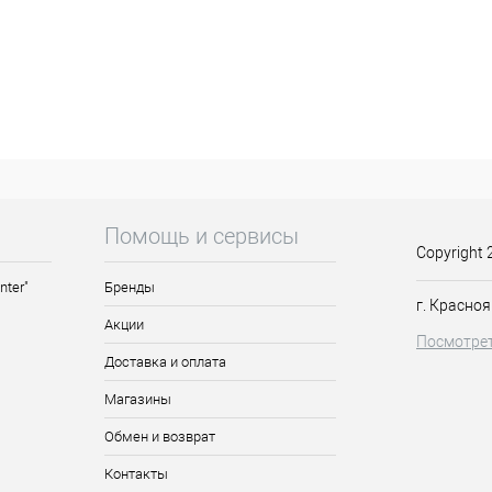
у вас тонкие волосы,
Если у вас тонкие волосы,
особные сохранять объем в
неспособные сохранять объем в
е д...
течение д...
Помощь и сервисы
Copyright 
nter"
Бренды
г. Красноя
Акции
Посмотрет
Доставка и оплата
Магазины
Обмен и возврат
Контакты