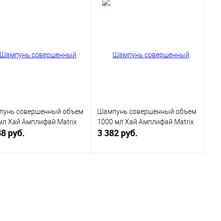
пунь совершенный объем
Шампунь совершенный объем
мл Хай Амплифай Matrix
1000 мл Хай Амплифай Matrix
88 руб.
3 382 руб.
В корзину
В корзину
равнение
Сравнение
 избранное
В избранное