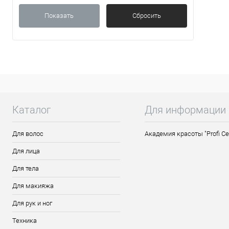
Показать
Сбросить
Если 
несп
течени
Каталог
Для информации
Для волос
Академия красоты "Profi Ce
Для лица
Для тела
Для макияжа
Для рук и ног
Техника