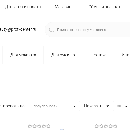
Доставка и оплата
Магазины
Обмен и возврат
auty@profi-center.ru
Для макияжа
Для рук и ног
Техника
Инс
ртировать по:
Показать по:
популярности
30