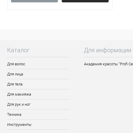
Осла
требу
ух...
Каталог
Для информации
Для волос
Академия красоты "Profi Ce
Для лица
Для тела
Для макияжа
Для рук и ног
Техника
Инструменты