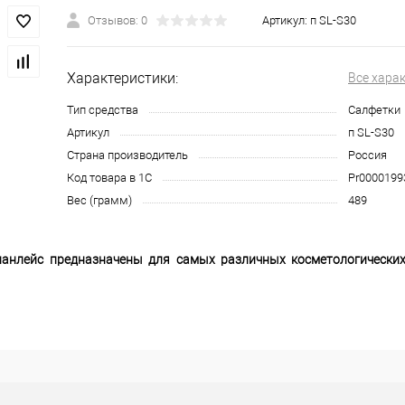
Отзывов: 0
Артикул:
п SL-S30
Характеристики:
Все хара
Тип средства
Салфетки
Артикул
п SL-S30
Страна производитель
Россия
Код товара в 1С
Pr0000199
Вес (грамм)
489
анлейс предназначены для самых различных косметологических
и др.), для маникюрных и педикюрных работ.
й впитываемостью, мягкие на ощупь, не оставляют ворса, не раз