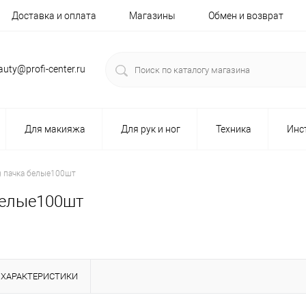
Доставка и оплата
Магазины
Обмен и возврат
auty@profi-center.ru
Для макияжа
Для рук и ног
Техника
Инс
) пачка белые100шт
 белые100шт
ХАРАКТЕРИСТИКИ