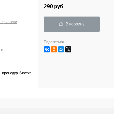
290 руб.
ктеристики
В корзину
Поделиться
38
 процедур (чистка
дражают кожу лица