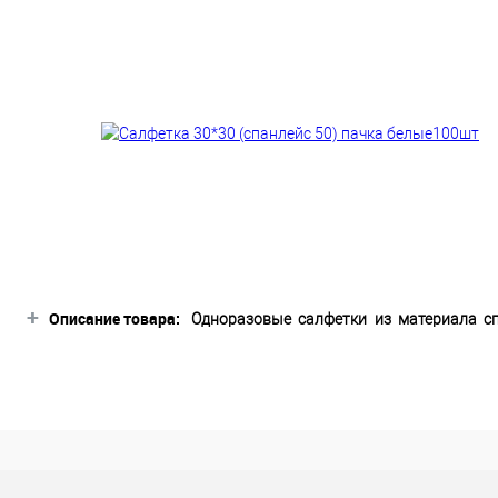
+
Описание товара:
Одноразовые салфетки из материала сп
лица, накладывание масок, массаж лица 
Одноразовые салфетки обладают отлично
и рук.