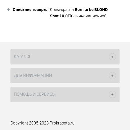
+
Описание товара:
Born to be
BLOND
Крем-краска
Shot
10,0EX
с инновационной
эксклюзивной формулой
обеспечивает бережное окрашивание
светлых волос, не разрушая их
структуру, благодаря очень низкому
содержанию аммиака. Краска
обогащена активными
КАТАЛОГ
компонентами, оказывающими
лучший окрашивающий эффект,
увлажнение и бережный уход.
ДЛЯ ИНФОРМАЦИИ
Результат окрашивания - стойкий,
насыщенный цвет волос с
невероятным
ПОМОЩЬ И СЕРВИСЫ
сиянием. Богатая палитра помогает в
создании безупречных оттенков
блондов. Серии Born to be BLOND и
Born to be COLORED можно смешивать
между собой.
Copyright 2005-2023 Prokrasota.ru