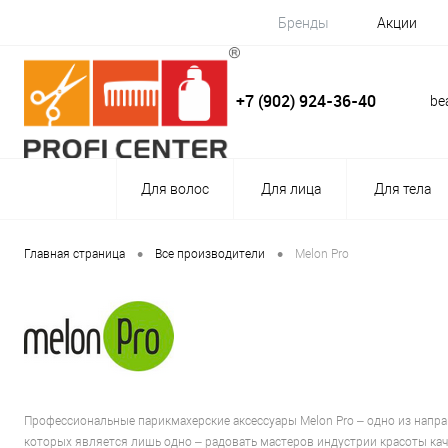
Бренды
Акции
+7 (902) 924-36-40
be
Для волос
Для лица
Для тела
•
•
Главная страница
Все производители
Melon Pro
Профессиональные парикмахерские аксессуары Melon Pro – одно из напр
которых является лишь одно – радовать мастеров индустрии красоты ка