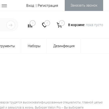
Заказать звонок
Вход
Регистрация
0
0
0
В корзине
пока пусто
трументы
Наборы
Дезинфекция
 товаров трудятся высококвалифицированные специалисты, главной целью
ей и замыслов в жизнь. Выбирая Melon Pro – Вы выбираете