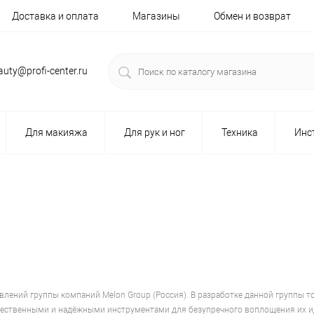
Доставка и оплата
Магазины
Обмен и возврат
auty@profi-center.ru
Для макияжа
Для рук и ног
Техника
Инс
авлений группы компаний Melon Group (Россия). В разработке данной группы
чественными и надёжными инструментами для безупречного воплощения их ид