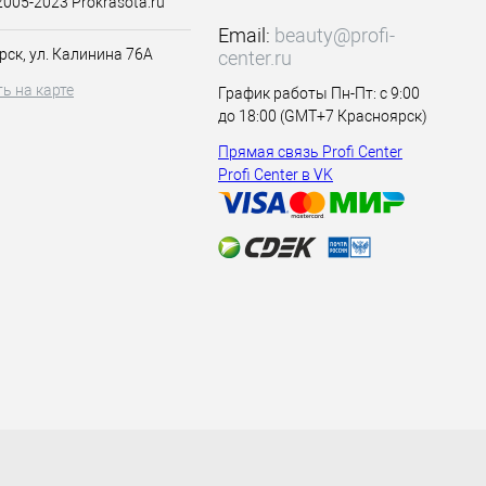
2005-2023 Prokrasota.ru
Email:
beauty@profi-
рск, ул. Калинина 76А
center.ru
ь на карте
График работы Пн-Пт: с 9:00
до 18:00 (GMT+7 Красноярск)
Прямая связь Profi Center
Profi Center в VK