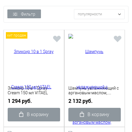
Фильтр
популярности
хит продаж
Эликсир 10 в 1 Spray
Шампунь увлажняющий с
Cream 150 мл VITAEL
аргановым маслом,
кератином и пантенолом
1 294 руб.
2 132 руб.
Hydrating 1000 мл VITAEL
В корзину
В корзину