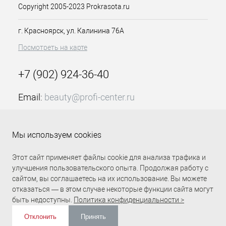
Copyright 2005-2023 Prokrasota.ru
использования
Вращающийся шнур: 2,8 м
г. Красноярск, ул. Калинина 76А
Мощность: 32W
Посмотреть на карте
+7 (902) 924-36-40
Email:
beauty@profi-center.ru
График работы Пн-Пт: с 9:00 до 18:00 (GMT+7
Красноярск)
Мы используем cookies
Прямая связь Profi Center
Profi Center в VK
Этот сайт применяет файлы cookie для анализа трафика и
улучшения пользовательского опыта. Продолжая работу с
сайтом, вы соглашаетесь на их использование. Вы можете
отказаться — в этом случае некоторые функции сайта могут
быть недоступны.
Политика конфиденциальности >
Отклонить
Принять