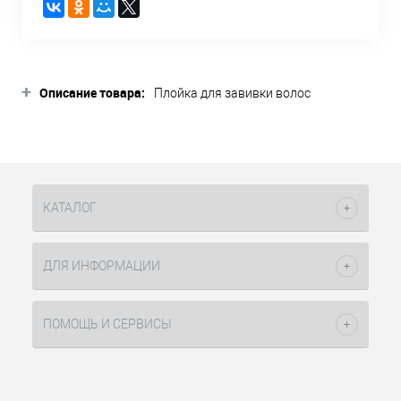
+
Описание товара:
Плойка для завивки волос
ультратонкая Hairway Thinness –
экономичный инструмент для
создания афролоконов!
Технические характеристики:
КАТАЛОГ
Диаметр плойки: 9 мм
Длина рабочей части: 175 мм
ДЛЯ ИНФОРМАЦИИ
Керамическое покрытие
Быстрый нагрев
4 температурных режима
ПОМОЩЬ И СЕРВИСЫ
Регулировка температуры от
140°С до 200°С
Дисплей
Теплоизолирующий наконечник
для безопасного