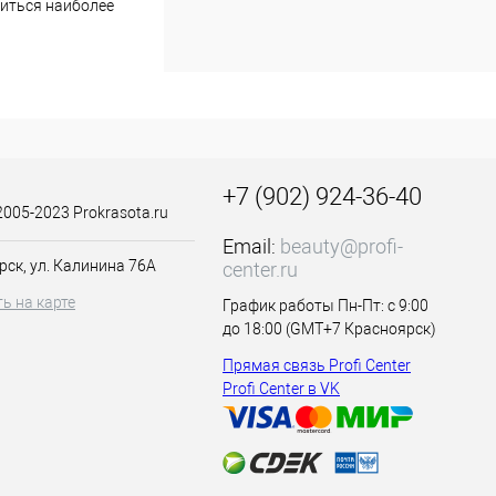
биться наиболее
тора в течение
 окантовочная
оляет делать срез
+7 (902) 924-36-40
2005-2023 Prokrasota.ru
Email:
beauty@profi-
рск, ул. Калинина 76А
center.ru
ь на карте
График работы Пн-Пт: с 9:00
до 18:00 (GMT+7 Красноярск)
те к работе.
Прямая связь Profi Center
Profi Center в VK