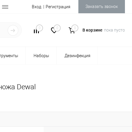
Заказать звонок
Вход
Регистрация
0
0
0
В корзине
пока пусто
трументы
Наборы
Дезинфекция
 ножа Dewal