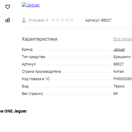
Отзывов: 0
Артикул:
88027
Характеристики:
Все хара
Бренд
Jaguar
Тип средства
Брашинги
Артикул
88027
Страна производитель
Китай
Код товара в 1С
Pr0000330
Вид
Термо
Вес (грамм)
89
м ONE Jaguar
иевом корпусе разработан для быстрой сушки и укладки волос. В 