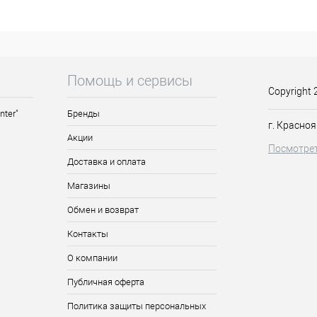
му мастеру не составит труда найти модель для любой длины воло
ем. Цельный корпус и эргономичная ручка брашинга очень устойчи
ование волос.
Помощь и сервисы
Copyright 
nter"
Бренды
г. Красноя
Акции
Посмотрет
Доставка и оплата
Магазины
Обмен и возврат
Контакты
О компании
Публичная оферта
Политика защиты персональных