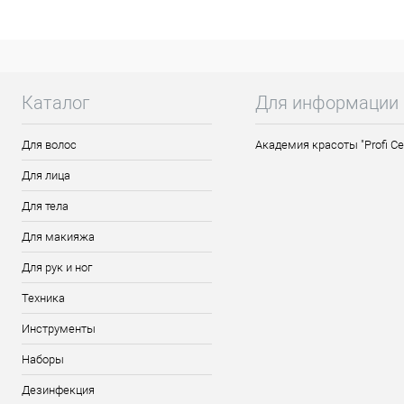
представлено несколько размеров, поэто
поднимает волосы у корней, придает объ
кисти мастера и предотвращают травмир
Каталог
Для информации
Для волос
Академия красоты "Profi Ce
Для лица
Для тела
Для макияжа
Для рук и ног
Техника
Инструменты
Наборы
Дезинфекция