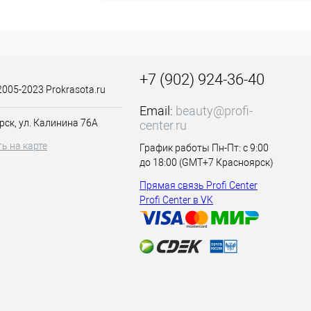
с. Брашинг хорошо
во располагаются в
+7 (902) 924-36-40
2005-2023 Prokrasota.ru
Email:
beauty@profi-
рск, ул. Калинина 76А
center.ru
ь на карте
График работы Пн-Пт: с 9:00
до 18:00 (GMT+7 Красноярск)
Прямая связь Profi Center
Profi Center в VK