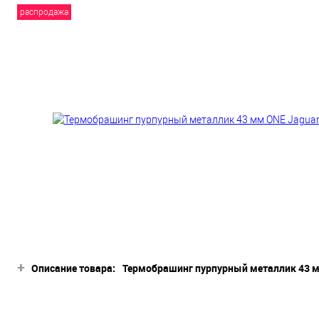
распродажа
+
Описание товара:
Термобрашинг пурпурный металлик 43 м
Описание товара
Профессиональный брашинг One в алюмин