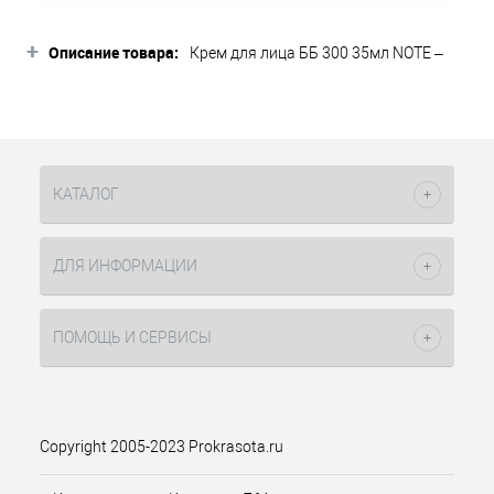
+
Описание товара:
Крем для лица ББ 300 35мл NOTE –
это наиболее темный оттенок в
палитре. Всего в ней представлено
три цвета. Этот продукт подходит для
ежедневного использования, даже
для противников декоративной
косметики. В состав входят
КАТАЛОГ
ухаживающие компоненты, которые
будут заботиться о коже лица, а
помимо них присутствуют небольшие
ДЛЯ ИНФОРМАЦИИ
гранулы пигмента, который
подстраивается под ваш оттенок
кожи. Важно лишь подобрать верно
ПОМОЩЬ И СЕРВИСЫ
насыщенность. Помимо
ухаживающих компонентов, в состав
входит фактор защиты СПФ15,
который просто необходим для
ежедневного использования.
Copyright 2005-2023 Prokrasota.ru
Экстракт виноградных косточек,
витамин Е, экстракт ростков пшеницы