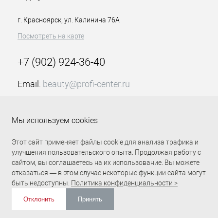
контролирует выроботку
себума в течение всего дня.
г. Красноярск, ул. Калинина 76А
Посмотреть на карте
+7 (902) 924-36-40
Email:
beauty@profi-center.ru
График работы Пн-Пт: с 9:00 до 18:00 (GMT+7
Красноярск)
Мы используем cookies
Прямая связь Profi Center
Profi Center в VK
Этот сайт применяет файлы cookie для анализа трафика и
улучшения пользовательского опыта. Продолжая работу с
сайтом, вы соглашаетесь на их использование. Вы можете
отказаться — в этом случае некоторые функции сайта могут
быть недоступны.
Политика конфиденциальности >
Отклонить
Принять
ИЗБРАННОЕ
0
КОРЗИНА
0