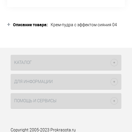
+
Описание товара:
Крем-пудра с эффектом сияния 04
NOTE с плотным покрытием,
маскирующим все несовершенства
кожи. Содержащиеся в продукте
масло кедрового дерева уменьшает
выработку себума, придавая коже
идеальную поверхность и
КАТАЛОГ
обеспечивая маскирующий эффект на
целый день.
ДЛЯ ИНФОРМАЦИИ
Отличительные особенности rрем-
пудры с эффектом сияния 04 NOTE:
ПОМОЩЬ И СЕРВИСЫ
Пудровая текстура легко
ложится на поверхность кожи.
Хорошо распределяется по
лицу.
Масло кедрового дерева
Copyright 2005-2023 Prokrasota.ru