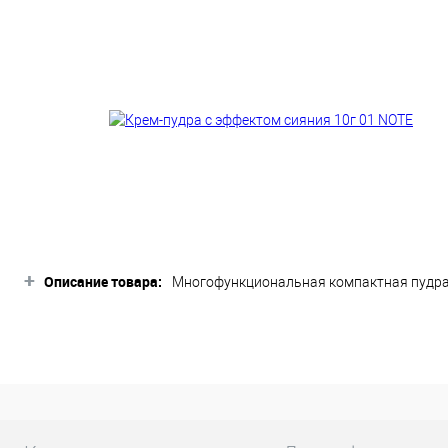
+
Описание товара:
Многофункциональная компактная пудра
продукте масло кедрового дерева уменьш
маскирующий эффект на целый день.
Отличительные особенности:
Пудровая текстура легко ложится н
Хорошо распределяется по лицу.
Масло кедрового дерева контролиру