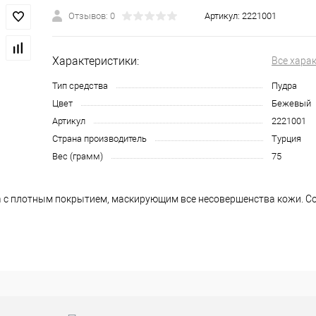
Отзывов: 0
Артикул:
2221001
Характеристики:
Все хара
Тип средства
Пудра
Цвет
Бежевый
Артикул
2221001
Страна производитель
Турция
Вес (грамм)
75
 с плотным покрытием, маскирующим все несовершенства кожи. С
ает выработку себума, придавая коже идеальную поверхность и о
а поверхность кожи.
ет выроботку себума в течение всего дня.