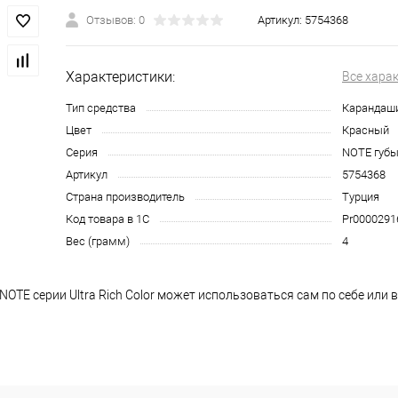
Отзывов: 0
Артикул:
5754368
Характеристики:
Все хара
Тип средства
Карандаш
Цвет
Красный
Серия
NOTE губ
Артикул
5754368
Страна производитель
Турция
Код товара в 1С
Pr0000291
Вес (грамм)
4
OTE серии Ultra Rich Color может использоваться сам по себе или 
Он создает хорошую насыщенную базу, благодаря которой любая по
 Кроме того, используя карандаш для губ насыщенного цвета 12 НО
а губах, сочетая с полупрозрачной помадой или с другими каранд
тобы он не пересушивал кожу губ, в состав вошел витамин Е.