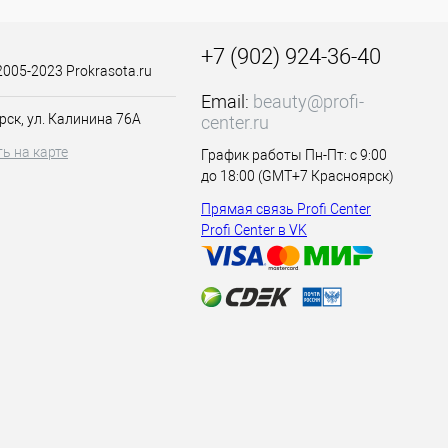
+7 (902) 924-36-40
2005-2023 Prokrasota.ru
Email:
beauty@profi-
рск, ул. Калинина 76А
center.ru
ь на карте
График работы Пн-Пт: с 9:00
до 18:00 (GMT+7 Красноярск)
Прямая связь Profi Center
 или помадой.
Profi Center в VK