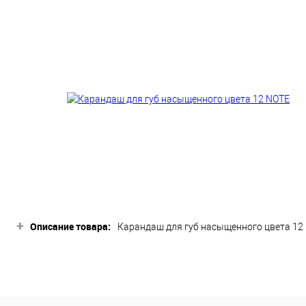
+
Описание товара:
Карандаш для губ насыщенного цвета 12 N
помадой, блеском, другим карандашом. 
ложиться и насыщенней передать оттенок.
сможете создать неповторимый оттенок н
создания эффекта градиента. Для того, ч