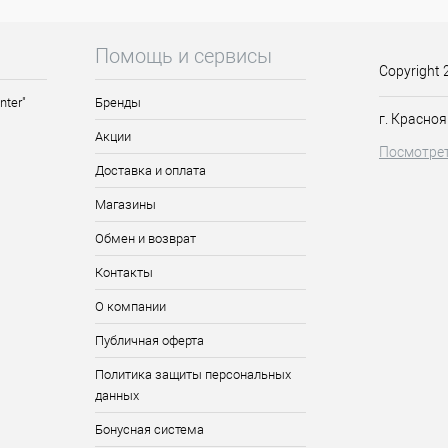
Помощь и сервисы
а
Copyright 
nter"
Бренды
г. Красноя
уются на животных, без ароматизаторов
Акции
Посмотрет
Доставка и оплата
Магазины
нтуру, подчеркивая форму губ. Заполните пространство карандашом
Обмен и возврат
Контакты
О компании
Публичная оферта
Политика защиты персональных
данных
Бонусная система