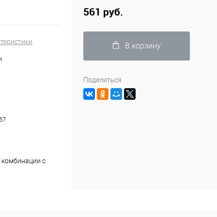
561 руб.
ктеристики
В корзину
и
Поделиться
ы
67
в комбинации с
мада будет лучше
ТЕ как базу, вы
ашами для