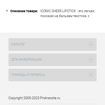
+
Описание товара:
ICONIC SHEER LIPSTICK - это легкая,
похожая на бальзам текстура, с
ухаживающими компонентами и
естественным блеском. Подарите
своим губам мгновенный комфорт и
уход с ICONIC SHEER. Его нежная,
похожая на бальзам текстура
КАТАЛОГ
идеально скользит по губам,
обеспечивая легкое, прозрачное
покрытие с естественным оттенком.
ДЛЯ ИНФОРМАЦИИ
Формула, обогащенная
ухаживающими компонентами
мгновенно увлажняет, питает и
ПОМОЩЬ И СЕРВИСЫ
смягчает кожу губ, даря им здоровый
вид и объемный блеск. Идеально для
ежедневного использования!
Преимущества: - Легкое и гладкое
нанесение без липкости -
Copyright 2005-2023 Prokrasota.ru
Насыщенный блеск для эффекта
ухоженных губ - Увлажнение и