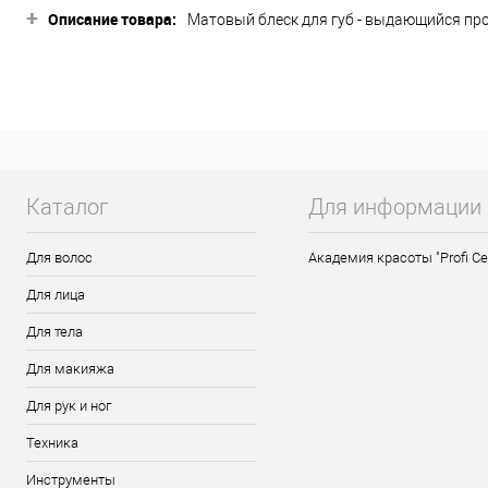
+
Описание товара:
Матовый блеск для губ - выдающийся про
эффекта пересохших губ. Имеет приятную 
защищают и успокаивают губы. C добавле
животных. Подходит для веганов. Продук
Состав:
Polybutene, tridecyl trimellitate, po
ethylene/va copolymer, isostearyl alcohol, tit
Активные ингредиенты:
Масло макадами
Каталог
Для информации
Способ применения:
Наносите блеск начи
Для волос
Академия красоты "Profi Ce
причмокивая, чтобы равномерно распреде
подправить ошибки. Для эффекта идеальны
Для лица
Для тела
Для макияжа
Для рук и ног
Техника
Инструменты