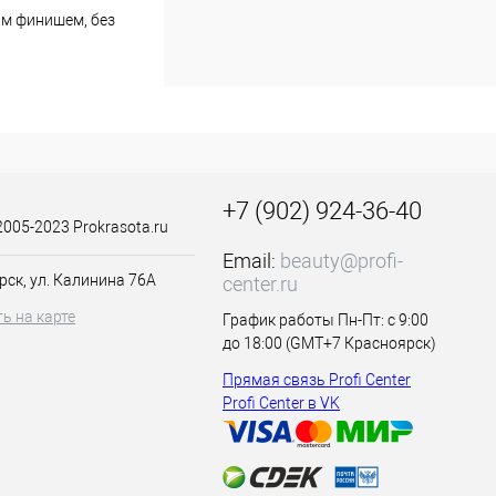
ым финишем, без
убоко увлажняют,
ируется на
seed oil,
ica, phenoxy.
+7 (902) 924-36-40
2005-2023 Prokrasota.ru
ы, как бы
Email:
beauty@profi-
 того, чтобы
рск, ул. Калинина 76А
center.ru
ь на карте
График работы Пн-Пт: с 9:00
до 18:00 (GMT+7 Красноярск)
Прямая связь Profi Center
Profi Center в VK