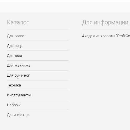
шпильки. Все они выполнены из металла 
сколов даже при активной эксплуатации.
удерживаться в волосах.
Каталог
Для информации
Особенности продукта:
Качественное окрашивание поверх
Для волос
Академия красоты "Profi Ce
Имеют защиту на концах
Для лица
Невысокая цена при высоком каче
Упаковка прозрачный пакетик с лип
Для тела
Долговечные
Для макияжа
Длина 50 миллиметров
Цвет золотой
Для рук и ног
Количество 50 штук
Техника
Способ применения:
Инструменты
При фиксации валиков или пучков, подгот
Наборы
шпилькой. Можно зафиксировать прядь в
перпендикулярно направлению пряди вол
Дезинфекция
невидимками.