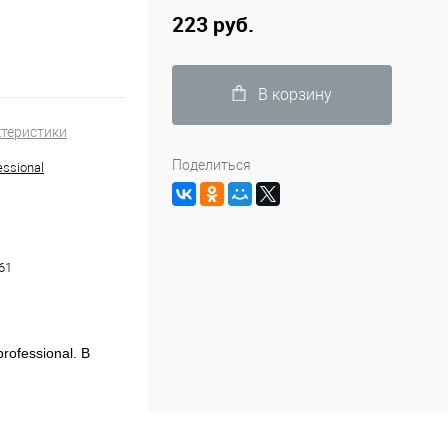
223 руб.
В корзину
ктеристики
Поделиться
ssional
61
ofessional. В
сит от объема
большой, то вам
. Если объем
ее длинные