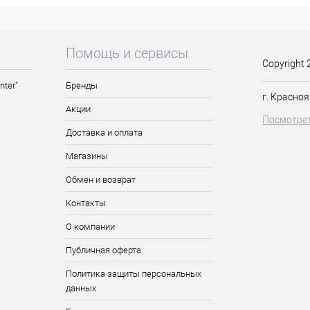
с качественной обработкой красителем, который продержится долг
 На концах шпилек располагается защита. А ребристость помогает 
Помощь и сервисы
Copyright 
ностей
nter"
Бренды
г. Красноя
Акции
стве исполнения
Посмотрет
учкой
Доставка и оплата
Магазины
Обмен и возврат
Контакты
О компании
овьте рабочее пространство, приложите аксессуар и закрепите в н
 желаемом положении, вводя шпильку вдоль поверхности кожи гол
Публичная оферта
ос. Также можно зафиксировать пучок на макушке, закрепив сверн
Политика защиты персональных
данных