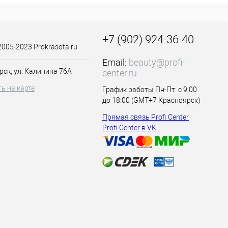
ое время без
лучше
+7 (902) 924-36-40
2005-2023 Prokrasota.ru
Email:
beauty@profi-
рск, ул. Калинина 76А
center.ru
ь на карте
График работы Пн-Пт: с 9:00
до 18:00 (GMT+7 Красноярск)
Прямая связь Profi Center
Profi Center в VK
ескольких местах
овы,
утый хвост