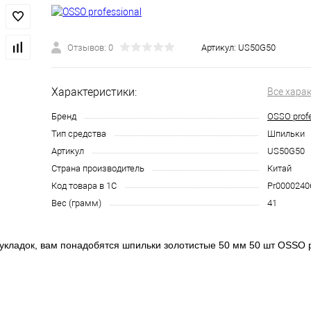
Отзывов: 0
Артикул:
US50G50
Характеристики:
Все хара
Бренд
OSSO profe
Тип средства
Шпильки
Артикул
US50G50
Страна производитель
Китай
Код товара в 1С
Pr0000240
Вес (грамм)
41
укладок, вам понадобятся шпильки золотистые 50 мм 50 шт OSSO pr
кольких вариантах цветов и длины. Длина выбираемых шпилек зави
 создаваемого образа. Если волосы не густые или объем волос не 
0 шт Оссо профешинал. Они предлагаются в нескольких расцветках
ждающаяся в глубокой проработке слоя волос, вам пригодятся бол