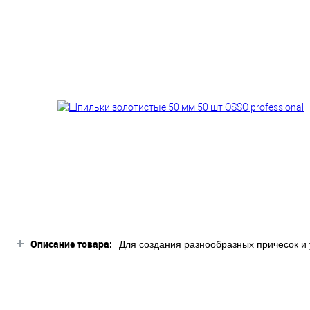
+
Описание товара:
Для создания разнообразных причесок и 
нашем магазине они представлены в нес
фиксируемых волос, густоты и сложности
пригодятся шпильки золотистые 50 мм 5
волос большой или укладка сложная, ну