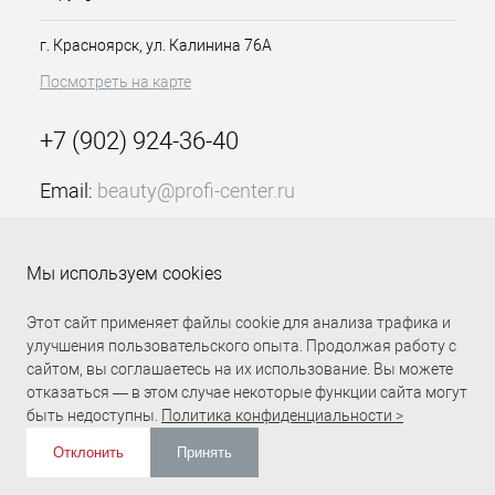
Предназначены для использования
в прическах.
Ими часто пользуются
г. Красноярск, ул. Калинина 76А
парикмахеры.
Посмотреть на карте
+7 (902) 924-36-40
Email:
beauty@profi-center.ru
График работы Пн-Пт: с 9:00 до 18:00 (GMT+7
Красноярск)
Мы используем cookies
Прямая связь Profi Center
Profi Center в VK
Этот сайт применяет файлы cookie для анализа трафика и
улучшения пользовательского опыта. Продолжая работу с
сайтом, вы соглашаетесь на их использование. Вы можете
отказаться — в этом случае некоторые функции сайта могут
быть недоступны.
Политика конфиденциальности >
Отклонить
Принять
ИЗБРАННОЕ
0
КОРЗИНА
0