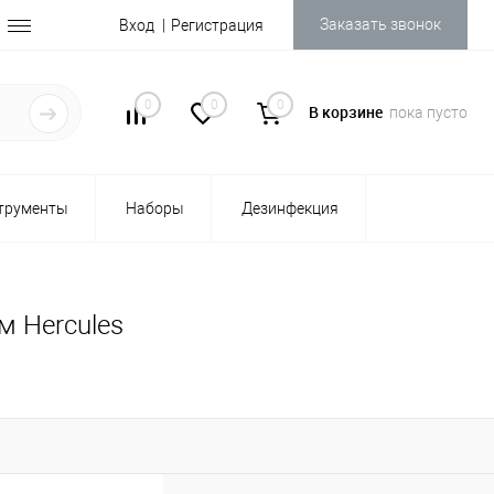
Заказать звонок
Вход
Регистрация
0
0
0
В корзине
пока пусто
трументы
Наборы
Дезинфекция
м Hercules