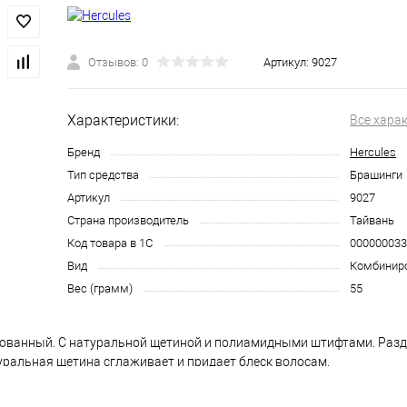
Отзывов: 0
Артикул:
9027
Характеристики:
Все хара
Бренд
Hercules
Тип средства
Брашинги
Артикул
9027
Страна производитель
Тайвань
Код товара в 1С
000000033
Вид
Комбинир
Вес (грамм)
55
ованный. С натуральной щетиной и полиамидными штифтами. Разд
ральная щетина сглаживает и придает блеск волосам.