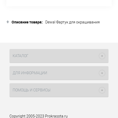
+
Описание товара:
Dewal Фартук для окрашивания
черный.
Изготовлен из водоотталкивающего
синтетического материала
(30%
POLYESTER, 70% PVC).
КАТАЛОГ
Антистатичен.
Используются для защиты одежды.
ДЛЯ ИНФОРМАЦИИ
Размер: 67 х 86 см
ПОМОЩЬ И СЕРВИСЫ
Copyright 2005-2023 Prokrasota.ru