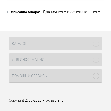
+
Описание товара:
Для мягкого и основательного
удаления мозолей и
ороговевшей кожи.
Не скользящая ручка и
изогнутая форма позволяют
легко удалять мозоли в
КАТАЛОГ
труднодоступных местах.
Для достижения оптимального
ДЛЯ ИНФОРМАЦИИ
результата педикюрную тёрку
нужно применять на сухой коже -
сначала обработать
ПОМОЩЬ И СЕРВИСЫ
металлической тёркой мозоли и
ороговевшие участки кожи, а
затем мелкозернистой
наждачной поверхностью
довести кожу до идеально
Copyright 2005-2023 Prokrasota.ru
мягкого состояния.