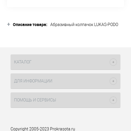
+
Описание товара:
Абразивный колпачок LUKAS-PODO
эффективнее, чем иные подобные
колпачки:
удаление кератоза значительно
быстрее, легче и мягче,
при работе с абразивным
КАТАЛОГ
колпачком PODO не требуется
усиленного давления на кожу.
Как следствие, меньше
ДЛЯ ИНФОРМАЦИИ
повреждений обрабатываемой
кожи и комфорт для клиента.
антипригарный эффект -
ПОМОЩЬ И СЕРВИСЫ
значительно уменьшает
прилипание остатков кожи к
поверхности и абразиву
колпачка, не забивают абразив.
Copyright 2005-2023 Prokrasota.ru
Корундовые частицы: от мягкого до