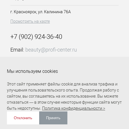
грубого. Инструмент не вызывает
г. Красноярск, ул. Калинина 76А
раздражения, так как изготовлен из
экологичных материалов:
Посмотреть на карте
применение пищевых
красителей
+7 (902) 924-36-40
органическая хлопковая
основа
Email:
beauty@profi-center.ru
смола – свободная от фенола
График работы Пн-Пт: с 9:00 до 18:00 (GMT+7
Красноярск)
Мы используем cookies
Прямая связь Profi Center
Profi Center в VK
Этот сайт применяет файлы cookie для анализа трафика и
улучшения пользовательского опыта. Продолжая работу с
сайтом, вы соглашаетесь на их использование. Вы можете
отказаться — в этом случае некоторые функции сайта могут
быть недоступны.
Политика конфиденциальности >
Отклонить
Принять
ИЗБРАННОЕ
0
КОРЗИНА
0