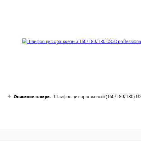
+
Описание товара:
Шлифовщик оранжевый (150/180/180) OSSO
один мастер ногтевого сервиса!
Он идеально подходит для обработки ис
длины искусственных ногтей, а также д
разной абразивности делают его универ
Шлифовщик оранжевый (150/180/180) ОС