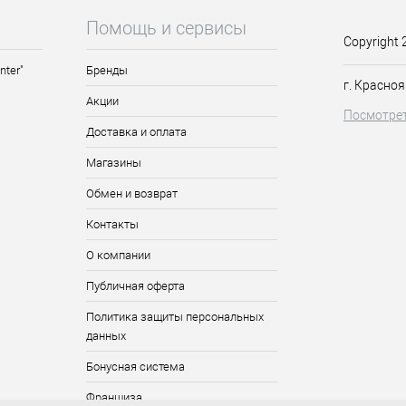
Помощь и сервисы
Copyright 
нных ногтей.
nter"
Бренды
ины искусственных ногтей а также для придания им желаемой фо
г. Красноя
зовании.
Акции
разивностью - 150/180/180 грит.
Посмотрет
Доставка и оплата
Магазины
ощью данной пилки.
Обмен и возврат
Контакты
О компании
Публичная оферта
Политика защиты персональных
данных
Бонусная система
Франшиза