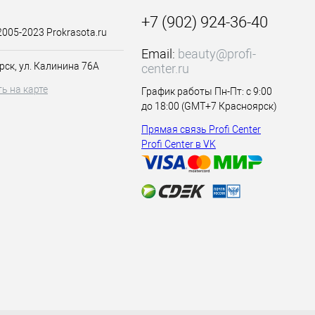
+7 (902) 924-36-40
2005-2023 Prokrasota.ru
Email:
beauty@profi-
рмы.
рск, ул. Калинина 76А
center.ru
ь на карте
График работы Пн-Пт: с 9:00
до 18:00 (GMT+7 Красноярск)
Прямая связь Profi Center
Profi Center в VK