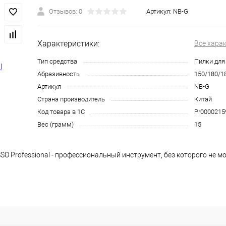
Отзывов: 0
Артикул:
NB-G
Характеристики:
Все хара
Тип средства
Пилки для
Абразивность
150/180/1
Артикул
NB-G
Страна производитель
Китай
Код товара в 1С
Pr0000215
Вес (грамм)
15
 Professional - профессиональный инструмент, без которого не м
кусственных ногтей. Как правило, данный шлифовщик используется
ля придания им желаемой формы. Три рабочих поверхности данного
сальным в использовании.
СО Профешенал - незаменимый инструмент для создания маникюра