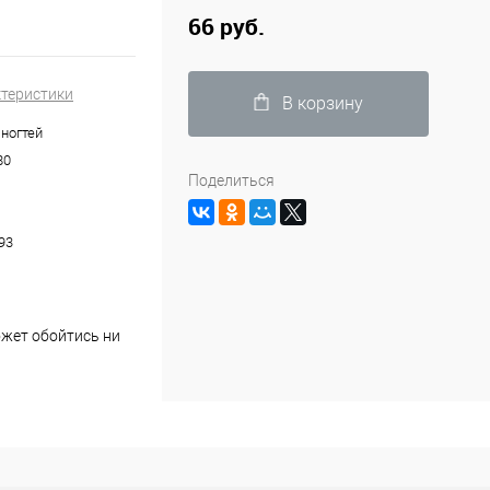
66 руб.
ктеристики
В корзину
 ногтей
80
Поделиться
93
ожет обойтись ни
 для формирования
 шлифовщика
 и педикюра!