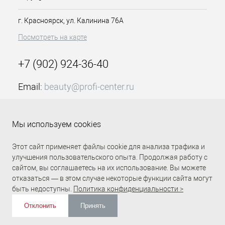
значит прослужит дольше, чем
обычная пилка. В коллекции шесть
г. Красноярск, ул. Калинина 76А
интересных цветов.
Посмотреть на карте
Особенности продукта:
+7 (902) 924-36-40
Блок для искусственных и
натуральных ногтей
Имеет шесть сторон с
Email:
beauty@profi-center.ru
одинаковой абразивностью
График работы Пн-Пт: с 9:00 до 18:00 (GMT+7
Предназначен придания
Красноярск)
формы ногтям
Мы используем cookies
Выполнен из абразивных
Прямая связь Profi Center
Profi Center в VK
материалов с зернистостью 180
Этот сайт применяет файлы cookie для анализа трафика и
грит
улучшения пользовательского опыта. Продолжая работу с
Прослужит дольше, чем пилка,
сайтом, вы соглашаетесь на их использование. Вы можете
так как имеет много рабочих
отказаться — в этом случае некоторые функции сайта могут
граней
быть недоступны.
Политика конфиденциальности >
Прямоугольная форма
В коллекции шесть цветов
Отклонить
Принять
Производство Германия
ИЗБРАННОЕ
0
КОРЗИНА
0