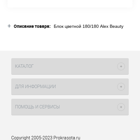
+
Описание товара:
Блок цветной 180/180 Alex Beauty
Concept – это профессиональный
инструмент для маникюра,
предназначенный для подпиливания
свободного края ногтей и придания
им формы. Как видно на фото, блок
цветной 180/180 Алекс Бьюти
КАТАЛОГ
Концепт имеет шесть сторон,
окрашенные в один цвет, они имеют
одинаковую зернистость с
ДЛЯ ИНФОРМАЦИИ
абразивностью 180 грит,
предназначенную для работы с
искусственными и натуральными
ПОМОЩЬ И СЕРВИСЫ
ногтями. Форма в виде блока
является наиболее практичной в
работе, так как кроме того, что
хорошо удерживается пальцами,
имеет много рабочих поверхностей, а
Copyright 2005-2023 Prokrasota.ru