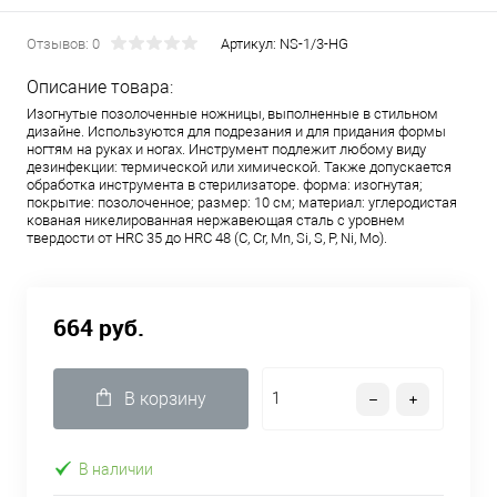
Отзывов: 0
Артикул:
NS-1/3-HG
Описание товара:
Изогнутые позолоченные ножницы, выполненные в стильном
дизайне. Используются для подрезания и для придания формы
ногтям на руках и ногах. Инструмент подлежит любому виду
дезинфекции: термической или химической. Также допускается
обработка инструмента в стерилизаторе. форма: изогнутая;
покрытие: позолоченное; размер: 10 см; материал: углеродистая
кованая никелированная нержавеющая сталь с уровнем
твердости от HRC 35 до HRC 48 (C, Cr, Mn, Si, S, P, Ni, Mo).
664 руб.
В корзину
В наличии