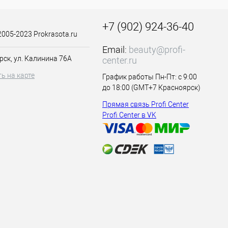
 УФ-дезинфекторе
ц колпачком. Не
+7 (902) 924-36-40
2005-2023 Prokrasota.ru
Email:
beauty@profi-
рск, ул. Калинина 76А
center.ru
ь на карте
График работы Пн-Пт: с 9:00
до 18:00 (GMT+7 Красноярск)
Прямая связь Profi Center
Profi Center в VK