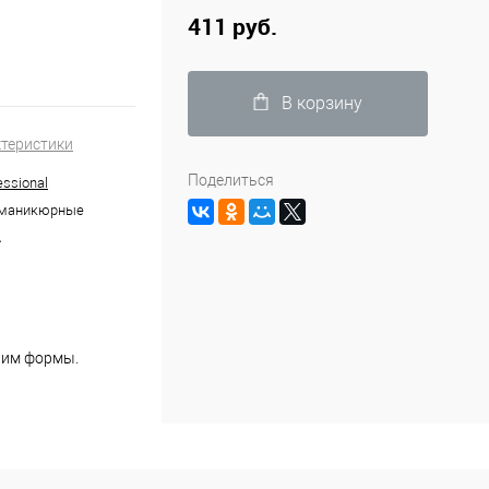
411 руб.
В корзину
ктеристики
Поделиться
ssional
маникюрные
A
 им формы.
умент
трумента