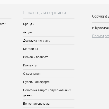
азначению. Никогда не размещайте инструмент в стерилизаторе или
ти к повреждению режущего полотна, либо закрывайте острый коне
Помощь и сервисы
ительное время. Не роняйте инструменты! Беречь от детей.
Copyright 
nter"
Бренды
г. Красноя
Акции
Посмотрет
Доставка и оплата
Магазины
Обмен и возврат
Контакты
О компании
Публичная оферта
Политика защиты персональных
данных
Бонусная система