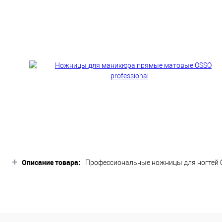
+
Описание товара:
Профессиональные ножницы для ногтей OS
Ножницы обладают высокой прочностью,
После использования тщательно очистите
сертифицированной дезинфицирующей жи
смазывайте соединения машинным масл