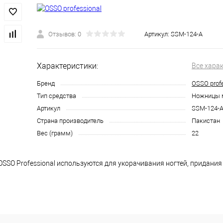
Отзывов: 0
Артикул:
SSM-124-A
Характеристики:
Все хара
Бренд
OSSO profe
Тип средства
Ножницы 
Артикул
SSM-124-
Страна производитель
Пакистан
Вес (грамм)
22
SO Professional используются для укорачивания ногтей, придания
 подходят для педикюра.
 инструмент, удалите всю пыль и мусор. Продезинфицируйте инстр
дкостью. Высушите инструмент. Для продления срока службы инс
ом.