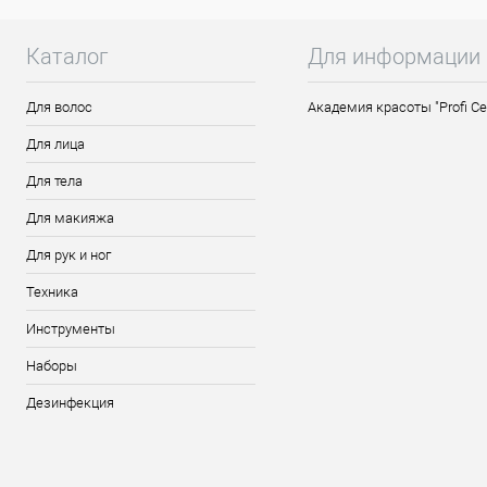
Используйте инструмент строго по его н
режущей частью вниз - это может привес
Каталог
Для информации
оставляйте инструменты в жидкости на дл
СОСТАВ: нержавеющая сталь.
Для волос
Академия красоты "Profi Ce
Для лица
Для тела
Для макияжа
Для рук и ног
Техника
Инструменты
Наборы
Дезинфекция