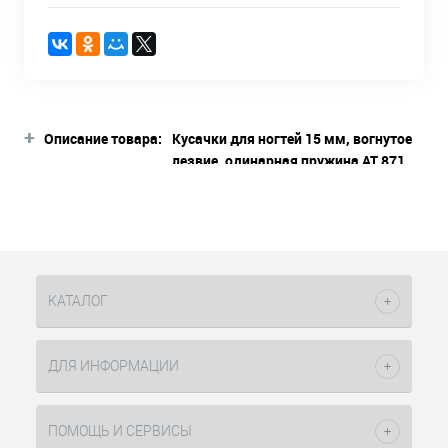
+
Описание товара:
Кусачки для ногтей 15 мм, вогнутое
лезвие, одинарная пружина АТ 871
Silver Star
Описание товара
Модель АТ 871 Le Rose - длина лезвий
15 мм, для ногтей, вогнутое лезвие,
одинарная пружина. Le Rose - серия
КАТАЛОГ
для индивидуального домашнего
использования. Кусачки Le Rose
прошли ручную заточку, изготовлены
ДЛЯ ИНФОРМАЦИИ
из нержавеющей стали твердостью
42-44 HRC.
ПОМОЩЬ И СЕРВИСЫ