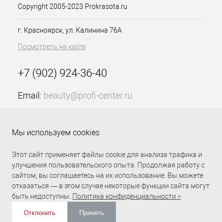
физическом воздействии на ногтевую
Copyright 2005-2023 Prokrasota.ru
пластину. Самые сложные случаи,
когда трещины образуются в месте,
г. Красноярск, ул. Калинина 76А
где ноготь прикреплен к ложу. В таком
Посмотреть на карте
случае необходимо как можно скорее
прибегнуть к помощи мастера, а в
месте повреждения будет наложена
+7 (902) 924-36-40
сетка шелковая для ремонта ногтей
90см Алекс Бьюти Концепт.
Email:
beauty@profi-center.ru
Особенности продукта:
График работы Пн-Пт: с 9:00 до 18:00 (GMT+7
Красноярск)
Помогает укрепить ногти
Мы используем cookies
Справляется с трещинами
Прямая связь Profi Center
Profi Center в VK
любой сложности
Этот сайт применяет файлы cookie для анализа трафика и
Имеет достаточную ширину
улучшения пользовательского опыта. Продолжая работу с
Длина 90 сантиметров
сайтом, вы соглашаетесь на их использование. Вы можете
Подходит для работы с
отказаться — в этом случае некоторые функции сайта могут
ультрафиолетовыми или LED
быть недоступны.
Политика конфиденциальности >
лампами
Практически незаметна в
Отклонить
Принять
работе