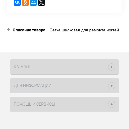
+
Описание товара:
Сетка шелковая для ремонта ногтей
90см Alex Beauty Concept
эффективное средство,
используемое мастерами маникюра
для укрепления ногтевой пластины.
Она накладывается на
образовавшуюся трещину, с
КАТАЛОГ
использованием геля и закрепляется
в ультрафиолетовой или LED лампе.
Таким образом получается
ДЛЯ ИНФОРМАЦИИ
армированное покрытие.
Повреждение больше не будет
беспокоить клиента, а главное
ПОМОЩЬ И СЕРВИСЫ
прогрессировать. Трещины на ногтях
могут появляться во время ношения
средней или большой длины
нарощенных ногтей, типс при