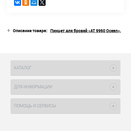
+
Описание товара:
Пинцет для бровей «АТ 9960 Ocean»,
скошенный, бирюзовый Silver Star:
помогает быстро и аккуратно
придать зоне роста бровей
желаемую форму;
имеет плотно сходящиеся
КАТАЛОГ
кончики;
захватывает самые маленькие
и непослушные волоски;
ДЛЯ ИНФОРМАЦИИ
обладает эргономичным
дизайном;
удобно ложится в руку мастера;
ПОМОЩЬ И СЕРВИСЫ
выполнен из прочной
медицинской стали с ручной
заточкой;
рекомендован для салонов