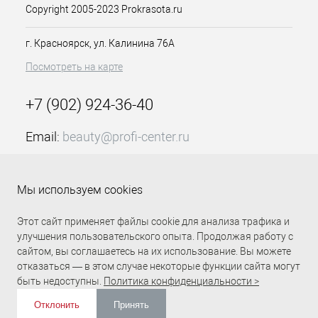
красоты и домашней
Copyright 2005-2023 Prokrasota.ru
эксплуатации;
поддается всем видам
г. Красноярск, ул. Калинина 76А
дезинфекции и стерилизации.
Посмотреть на карте
+7 (902) 924-36-40
Email:
beauty@profi-center.ru
График работы Пн-Пт: с 9:00 до 18:00 (GMT+7
Красноярск)
Мы используем cookies
Прямая связь Profi Center
Profi Center в VK
Этот сайт применяет файлы cookie для анализа трафика и
улучшения пользовательского опыта. Продолжая работу с
сайтом, вы соглашаетесь на их использование. Вы можете
отказаться — в этом случае некоторые функции сайта могут
быть недоступны.
Политика конфиденциальности >
Отклонить
Принять