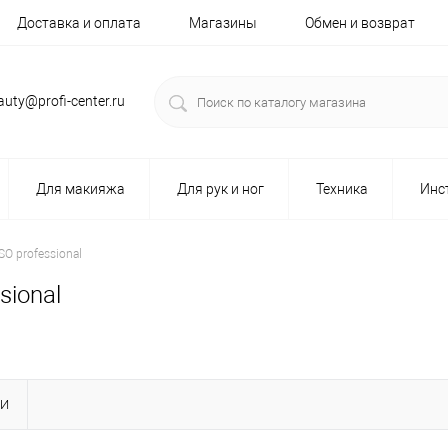
Доставка и оплата
Магазины
Обмен и возврат
auty@profi-center.ru
Для макияжа
Для рук и ног
Техника
Инс
O professional
sional
КИ