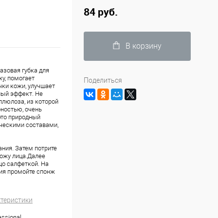
84 руб.
В корзину
азовая губка для
у, помогает
Поделиться
ки кожи, улучшает
ый эффект. Не
ллюлоза, из которой
ностью, очень
это природный
ическими составами,
ния. Затем потрите
кожу лица.Далее
цо салфеткой. На
ия промойте спонж
ктеристики
ssional