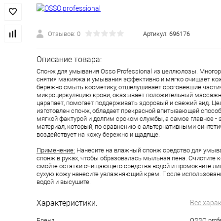
Отзывов: 0
Артикул:
696176
Описание товара:
Спонж для умывания Osso Professional из целлюлозы. Многор
снятия макияжа и умывания эффективно и мягко очищает кож
бережно смыть косметику, отшелушивает ороговевшие частич
микроциркуляцию крови, оказывает положительный массажн
царапает, помогает поддерживать здоровый и свежий вид. Це
изготовлен спонж, обладает прекрасной впитывающей способ
мягкой фактурой и долгим сроком службы, а самое главное - 
материал, который, по сравнению с альтернативными синтет
воздействует на кожу бережно и щадяще.
Применение:
Нанесите на влажный спонж средство для умыва
спонж в руках, чтобы образовалась мыльная пена. Очистите 
смойте остатки очищающего средства водой и промокните ли
сухую кожу нанесите увлажняющий крем. После использован
водой и высушите.
Характеристики:
Все хара
Бренд
OSSO profe