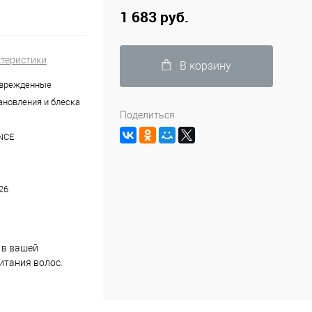
1 683 руб.
ктеристики
В корзину
оврежденные
ановления и блеска
Поделиться
NCE
26
 в вашей
итания волос.
сильными и
структурой волос,
о подходит для