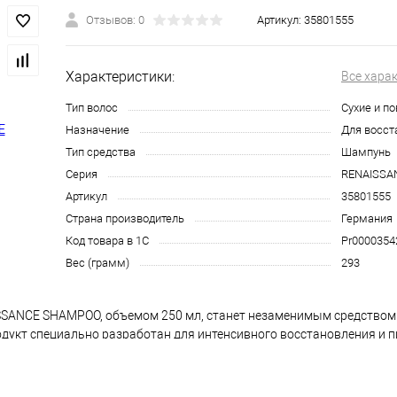
Отзывов: 0
Артикул:
35801555
Характеристики:
Все хара
Тип волос
Сухие и п
Назначение
Для восст
Тип средства
Шампунь
Серия
RENAISSA
Артикул
35801555
Страна производитель
Германия
Код товара в 1С
Pr0000354
Вес (грамм)
293
SANCE SHAMPOO, объемом 250 мл, станет незаменимым средством
родукт специально разработан для интенсивного восстановления и п
в структуру волоса, укрепляя его изнутри и делая локоны более 
гий, этот шампунь помогает эффективно бороться с поврежденной 
 гладкость. Шампунь восстанавливающий 1.1 RENAISSANCE идеальн