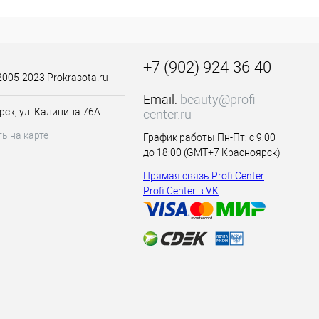
ле различных
мпунь деликатно
водитель
ачество
+7 (902) 924-36-40
асоту и здоровье
2005-2023 Prokrasota.ru
ационным
Email:
beauty@profi-
ropyl Betaine,
рск, ул. Калинина 76А
center.ru
 Parfum (Fragrance),
, Tetramethyl
ь на карте
График работы Пн-Пт: с 9:00
 Ferment Filtrate,
до 18:00 (GMT+7 Красноярск)
на корни.
аску.
Прямая связь Profi Center
Profi Center в VK