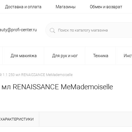
Доставка и оплата
Магазины
Обмен и возврат
auty@profi-center.ru
Для макияжа
Для рук и ног
Техника
Инс
 1.1 250 мл RENAISSANCE МeMademoiselle
 мл RENAISSANCE МeMademoiselle
ХАРАКТЕРИСТИКИ