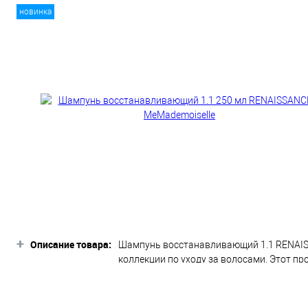
новинка
+
Описание товара:
Шампунь восстанавливающий 1.1 RENAIS
коллекции по уходу за волосами. Этот п
Формула шампуня RENAISSANCE проникает 
блестящими. На основе новейших техноло
восстанавливая их натуральный блеск и