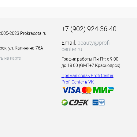
ле различных
мпунь деликатно
l Betaine, Coco-
m (Fragrance),
+7 (902) 924-36-40
, Tetramethyl
2005-2023 Prokrasota.ru
 Ferment Filtrate,
Email:
beauty@profi-
на корни.
рск, ул. Калинина 76А
center.ru
аску.
ь на карте
График работы Пн-Пт: с 9:00
до 18:00 (GMT+7 Красноярск)
Прямая связь Profi Center
Profi Center в VK