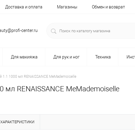
Доставка и оплата
Магазины
Обмен и возврат
auty@profi-center.ru
Для макияжа
Для рук и ног
Техника
Инс
 1.1 1000 мл RENAISSANCE МeMademoiselle
0 мл RENAISSANCE МeMademoiselle
ХАРАКТЕРИСТИКИ