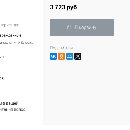
3 723 руб.
ктеристики
В корзину
оврежденные
ановления и блеска
Поделиться
NCE
25
м в вашей
итания волос.
сильными и
структурой волос,
о подходит для