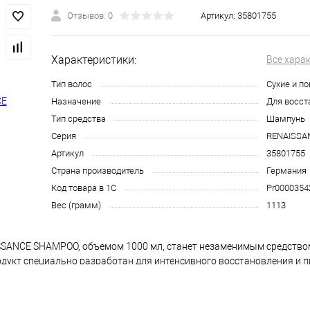
Отзывов: 0
Артикул:
35801755
Характеристики:
Все хара
Тип волос
Сухие и п
Назначение
Для восст
Тип средства
Шампунь
Серия
RENAISSA
Артикул
35801755
Страна производитель
Германия
Код товара в 1С
Pr0000354
Вес (грамм)
1113
SANCE SHAMPOO, объемом 1000 мл, станет незаменимым средство
родукт специально разработан для интенсивного восстановления и п
в структуру волоса, укрепляя его изнутри и делая локоны более 
гий, этот шампунь помогает эффективно бороться с поврежденной 
 гладкость. Шампунь восстанавливающий 1.1 RENAISSANCE идеальн