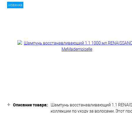
новинка
+
Описание товара:
Шампунь восстанавливающий 1.1 RENAIS
коллекции по уходу за волосами. Этот п
Формула шампуня RENAISSANCE проникает 
блестящими. На основе новейших техноло
восстанавливая их натуральный блеск и