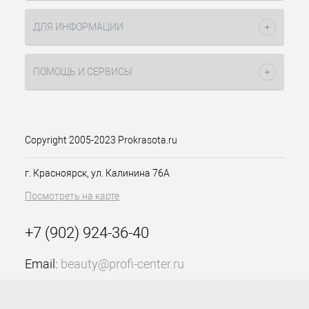
локонов. Является I шагом в серии
City life Keratin Faipa
. pH 5,0. Без
ДЛЯ ИНФОРМАЦИИ
парабенов и SLS/SLES.
Подходит для всех типов волос.
ПОМОЩЬ И СЕРВИСЫ
Активные компоненты:
гидролизованный
кератин
реструктурирует
Copyright 2005-2023 Prokrasota.ru
волосы, глубоко
восстанавливая их
г. Красноярск, ул. Калинина 76А
Средство представлено в 2-х
Посмотреть на карте
объемах:
250 мл
+7 (902) 924-36-40
500 мл
Email:
beauty@profi-center.ru
Способ применения:
нанесите
шампунь на влажные волосы и кожу
График работы Пн-Пт: с 9:00 до 18:00 (GMT+7
головы, мягко помассируйте
Красноярск)