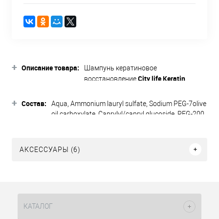
+
Описание товара:
Шампунь кератиновое
City life Keratin
восстановление
Faipa
обеспечивает глубокое
+
проникновение полезных веществ в
Состав:
Aqua, Ammonium lauryl sulfate, Sodium PEG-7olive
структуру волос и кожи головы,
oil carboxylate, Caprylyl/capryl glucoside, PEG-200
восстанавливая их изнутри. Средство
hydrogenated glyceryl palmate, Glycereth-2
оказывает мягкое очищение волос и
cocoate, PEG-7 glyceryl cocoate, Parfum, Glycerin,
кожи головы, тщательно удаляя
Lauramidopropyl betaine, Guar
АКСЕССУАРЫ (6)
загрязнения, при этом не нарушая
hydroxypropyltrimonium chloride, Polyquaternium-
гидролипидный баланс. Стимулирует
44, Benzoic acid, Citric acid, Sodium chloride,
регенерационный процесс.
Linalool, Limonene, Benzyl alcohol, Phenoxyethanol,
Распутывает волосы, обеспечивает
Hydrolyzed keratin, Moringa pterygosperma seed
им легкое расчесывание. Волосы
extract, Citronellol, Coumarine, Dehydroacetic acid,
приобретают жизненную силу,
Disodium phosphate, Geraniol, Citral.
КАТАЛОГ
естественный блеск и здоровье