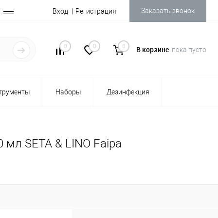
Заказать звонок
Вход
Регистрация
0
0
0
В корзине
пока пусто
трументы
Наборы
Дезинфекция
 мл SETA & LINO Faipa