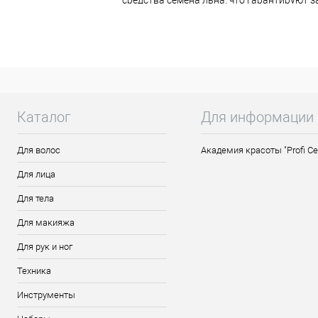
средства семена льна, что гарантируют з
Бальзам проникает в структуру каждого 
веществами. Способ применения Бальзам 
Каталог
Для информации
Для волос
Академия красоты "Profi Ce
Для лица
Для тела
Для макияжа
Для рук и ног
Техника
Инструменты