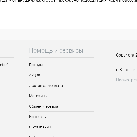
ащиту от внешних факторов, прекрасно подходит для моря и бассей
волоса, сглаживает чешуйки, заполняет повреждения, питает нео
наносить как на влажные, так и на сухие волосы.
Помощь и сервисы
Copyright 
nter"
Бренды
г. Красноя
Акции
Посмотрет
Доставка и оплата
Магазины
Обмен и возврат
Контакты
О компании