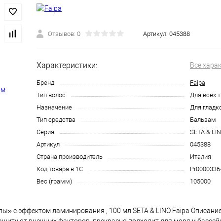
Отзывов: 0
Артикул:
045388
Характеристики:
Все хара
Бренд
Faipa
Тип волос
Для всех 
Назначение
Для гладк
Тип средства
Бальзам
Серия
SETA & LI
Артикул
045388
Страна производитель
Италия
Код товара в 1С
Pr0000336
Вес (грамм)
105000
» с эффектом ламинирования , 100 мл SETA & LINO Faipa Описание