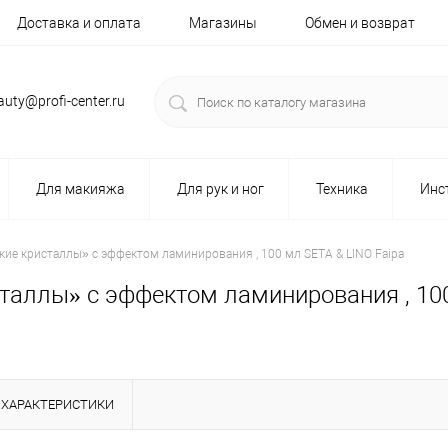
Доставка и оплата
Магазины
Обмен и возврат
auty@profi-center.ru
Для макияжа
Для рук и ног
Техника
Инс
е кристаллы» с эффектом ламинирования , 100 мл SETA & LINO Faipa
ллы» с эффектом ламинирования , 100
ХАРАКТЕРИСТИКИ