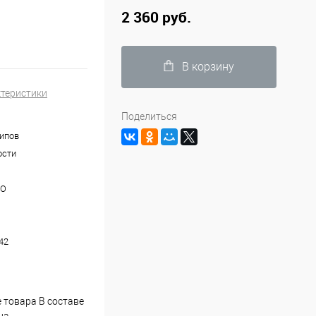
2 360 руб.
В корзину
ктеристики
Поделиться
типов
ости
NO
42
 товара В составе