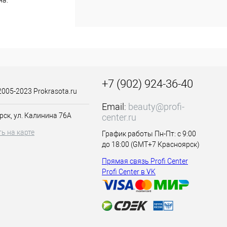
на.
бходимыми
+7 (902) 924-36-40
2005-2023 Prokrasota.ru
Email:
beauty@profi-
рск, ул. Калинина 76А
center.ru
ь на карте
График работы Пн-Пт: с 9:00
до 18:00 (GMT+7 Красноярск)
Прямая связь Profi Center
Profi Center в VK